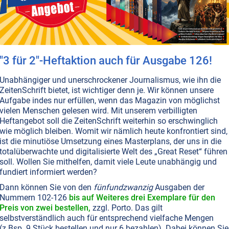
t, wenn man den Mut hat, sich aus der Knechtschaft des
eldes zu befreien?
Weiterlesen...
T NR. 123, S.31
GESELLSCHAFT ALLGEMEIN
BEWUSSTSEIN
"3 für 2"-Heftaktion auch für Ausgabe 126!
der Geist?“ Das ist hier die Frage!
Unabhängiger und unerschrockener Journalismus, wie ihn die
es, dass die Menschheit den Geistesreichtum als höchste
ZeitenSchrift bietet, ist wichtiger denn je. Wir können unsere
en den Mammon-Reichtum eintauschte? Noch nie in der
Aufgabe indes nur erfüllen, wenn das Magazin von möglichst
 Geschichte stand sie so nahe davor, Geist und Seele an
vielen Menschen gelesen wird. Mit unserem verbilligten
die totale Veräußerlichung zu verlieren!
Weiterlesen...
Heftangebot soll die ZeitenSchrift weiterhin so erschwinglich
wie möglich bleiben. Womit wir nämlich heute konfrontiert sind,
ist die minutiöse Umsetzung eines Masterplans, der uns in die
totalüberwachte und digitalisierte Welt des „Great Reset“ führen
soll. Wollen Sie mithelfen, damit viele Leute unabhängig und
T NR. 109, S.4
GLOBALISIERUNG
WIRTSCHAFT
PLANET ERDE • UMWELTSCHUTZ
T UND ETHIK
fundiert informiert werden?
kauf der Natur: Bis zum letzten Tropfen
Dann können Sie von den
fünfundzwanzig
Ausgaben der
Nummern 102-126
bis auf Weiteres drei Exemplare für den
nzhaie dieser Welt schnappen nun auch noch nach dem
Preis von zwei bestellen,
zzgl. Porto. Das gilt
ut: der Natur und damit der Erde selbst. Was bislang jede
selbstverständlich auch für entsprechend vielfache Mengen
er kraft seiner Geburt zur Verfügung stand, soll zukünft
(z.Bsp. 9 Stück bestellen und nur 6 bezahlen). Dabei können Sie