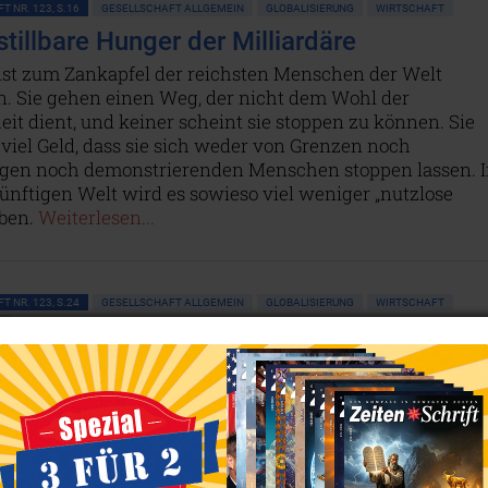
T NR. 123, S.16
GESELLSCHAFT ALLGEMEIN
GLOBALISIERUNG
WIRTSCHAFT
stillbare Hunger der Milliardäre
 ist zum Zankapfel der reichsten Menschen der Welt
. Sie gehen einen Weg, der nicht dem Wohl der
t dient, und keiner scheint sie stoppen zu können. Sie
viel Geld, dass sie sich weder von Grenzen noch
gen noch demonstrierenden Menschen stoppen lassen. I
ünftigen Welt wird es sowieso viel weniger „nutzlose
eben.
Weiterlesen...
T NR. 123, S.24
GESELLSCHAFT ALLGEMEIN
GLOBALISIERUNG
WIRTSCHAFT
das Geld endlich zum Diener, statt zum
hat, will meist noch mehr, und auch mehr ist nie genug.
t zwischen steinreich und mausarm war noch nie so groß
e. Warum kann genug nicht mal genug sein? Und was