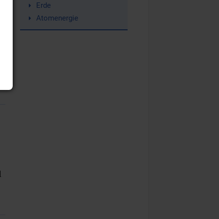
Erde
Atomenergie
d