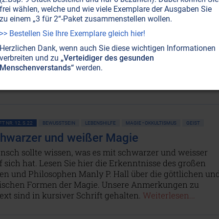
Sack Mehl an der Börse gehandelt werden.
Weiterlesen...
frei wählen, welche und wie viele Exemplare der Ausgaben Sie
zu einem „3 für 2“-Paket zusammenstellen wollen.
>> Bestellen Sie Ihre Exemplare gleich hier!
GEMEIN
ARCHITEKTUR
Herzlichen Dank, wenn auch Sie diese wichtigen Informationen
-Show!
verbreiten und zu
„Verteidiger des gesunden
Menschenverstands“
werden.
und seelenlosen Ferienorten: Impressionen von den Outer
INE VERFÜGBAR
AUSGABE BESTELLEN
T NR. 12, S.22
BEWUSSTSEIN
LEBENSHILFE
MAGIE • OKKULTISMUS
GEIST
hwarzer und weißer Magie
nsch sollte wissen, was es mit schwarzer und weisser
 sich hat. Lesen Sie hier die Erkenntnisse des großen
en und Philosophen Manly P. Hall über die göttlichen un
nischen Formen der Magie. Unsere Anmerkungen zu
xt sind in kursiver Schrift gehalten.
Weiterlesen...