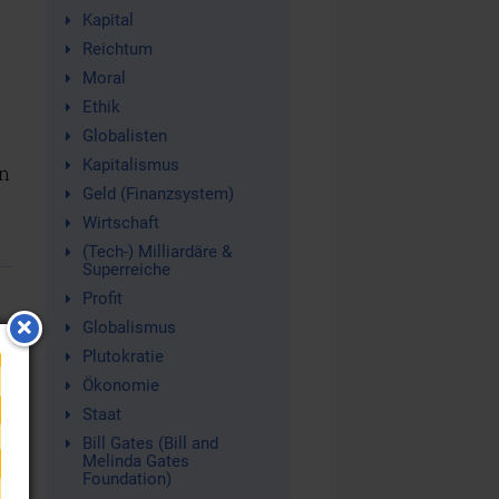
Kapital
Reichtum
Moral
Ethik
Globalisten
Kapitalismus
n
Geld (Finanzsystem)
Wirtschaft
(Tech-) Milliardäre &
Superreiche
Profit
Globalismus
Plutokratie
Ökonomie
Staat
Bill Gates (Bill and
Melinda Gates
Foundation)