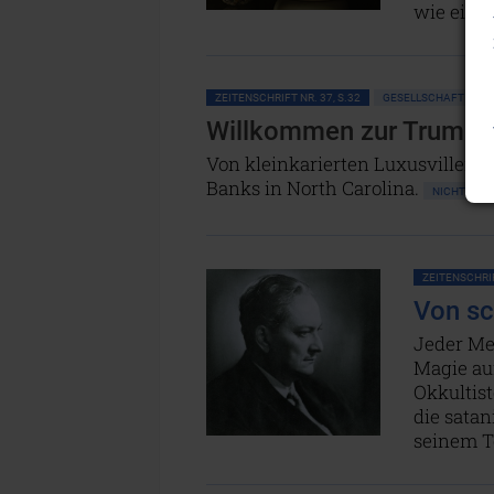
wie ein 
ZEITENSCHRIFT NR. 37, S.32
GESELLSCHAFT ALL
Willkommen zur Truman
Von kleinkarierten Luxusvillen 
Banks in North Carolina.
NICHT ONL
ZEITENSCHRIF
Von sc
Jeder Me
Magie auf
Okkultist
die sata
seinem Te