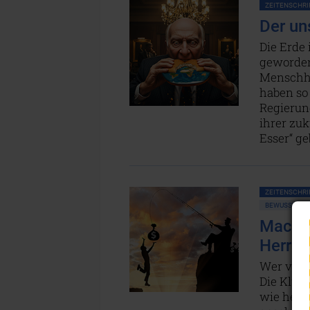
ZEITENSCHRIF
Der un
Die Erde
geworden
Menschhei
haben so 
Regierun
ihrer zuk
Esser“ g
ZEITENSCHRIF
BEWUSSTSEIN
Macht 
Herrn!
Wer viel 
Die Kluf
wie heut