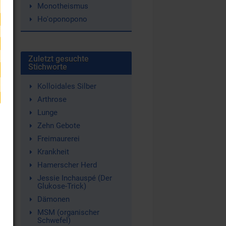
Monotheismus
Ho'oponopono
Zuletzt gesuchte
Stichworte
Kolloidales Silber
Arthrose
Lunge
Zehn Gebote
Freimaurerei
Krankheit
Hamerscher Herd
Jessie Inchauspé (Der
Glukose-Trick)
Dämonen
MSM (organischer
Schwefel)