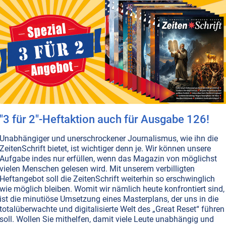
T NR. 20, S.12
ANTIKES GRIECHENLAND
ANTIKE
KULTE • MYTHOLOGIE
RELIGIONEN
enland: Wiege der westlichen Spiritualität
and hätte das ‘Tibet des Westens’ sein sollen. Unter den
r Zeit verbirgt sich die letzte Hochkultur, in der die
 beinahe Hand in Hand mit ihren Göttern gingen.
en...
"3 für 2"-Heftaktion auch für Ausgabe 126!
Unabhängiger und unerschrockener Journalismus, wie ihn die
AND
ANTIKE
KULTE • MYTHOLOGIE
RELIGIONEN
ZeitenSchrift bietet, ist wichtiger denn je. Wir können unsere
is
Aufgabe indes nur erfüllen, wenn das Magazin von möglichst
hlüssel zum Verständnis der alten, berühmten ‘großen’ und
vielen Menschen gelesen wird. Mit unserem verbilligten
Heftangebot soll die ZeitenSchrift weiterhin so erschwinglich
 ONLINE VERFÜGBAR
AUSGABE BESTELLEN
wie möglich bleiben. Womit wir nämlich heute konfrontiert sind,
ist die minutiöse Umsetzung eines Masterplans, der uns in die
totalüberwachte und digitalisierte Welt des „Great Reset“ führen
soll. Wollen Sie mithelfen, damit viele Leute unabhängig und
T NR. 20, S.21
ANTIKES GRIECHENLAND
PROPHEZEIUNGEN
ANTIKE