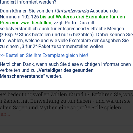
fundiert informiert werden?
TUS
KULTE • MYTHOLOGIE
: Als die Götter durch Menschenmund
Dann können Sie von den
fünfundzwanzig
Ausgaben der
Nummern 102-126
bis auf Weiteres drei Exemplare für den
hen
Preis von zwei bestellen,
zzgl. Porto. Das gilt
ben eine lange und reiche Tradition im alten
selbstverständlich auch für entsprechend vielfache Mengen
land. Kommen Sie mit auf eine Reise zum berühmtesten
(z.Bsp. 9 Stück bestellen und nur 6 bezahlen). Dabei können Sie
frei wählen, welche und wie viele Exemplare der Ausgaben Sie
kel – nach Delphi!
Weiterlesen...
zu einem „3 für 2“-Paket zusammenstellen wollen.
>> Bestellen Sie Ihre Exemplare gleich hier!
Herzlichen Dank, wenn auch Sie diese wichtigen Informationen
T NR. 20, S.24
ERLEUCHTUNG • CHRISTUSBEWUSSTSEIN
ANTIKE
KABBALA
verbreiten und zu
„Verteidiger des gesunden
OLOGIE
Menschenverstands“
werden.
heimnis der 12 und der 13
n bekannten Sagen und Mythen stosst man immer wieder
wei bedeutungsvollen Zahlen 12 und 13. Erfahren Sie, was
en Zahlen mit Einweihung zu tun haben - und warum sie
 alten Sagen und Mythen eine so große Rolle spielen.
en...