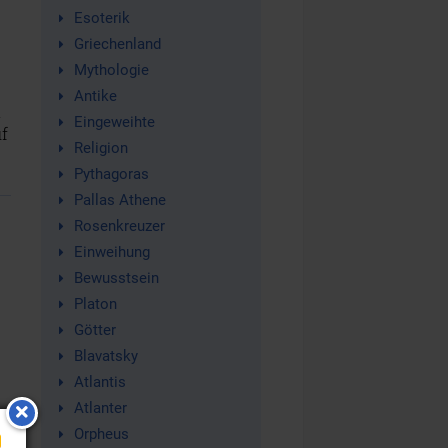
Esoterik
Griechenland
Mythologie
Antike
n
Eingeweihte
f
Religion
Pythagoras
Pallas Athene
Rosenkreuzer
Einweihung
Bewusstsein
Platon
Götter
Blavatsky
Atlantis
Atlanter
Orpheus