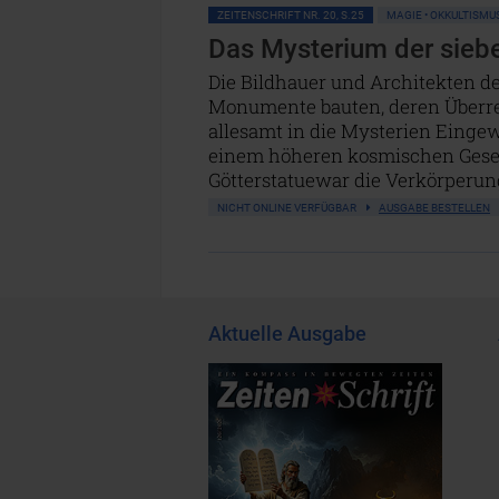
ZEITENSCHRIFT NR. 20, S.25
MAGIE • OKKULTISMU
Das Mysterium der sieb
Die Bildhauer und Architekten d
Monumente bauten, deren Überre
allesamt in die Mysterien Eingewe
einem höheren kosmischen Gesetz
Götterstatuewar die Verkörperun
NICHT ONLINE VERFÜGBAR
AUSGABE BESTELLEN
Aktuelle Ausgabe