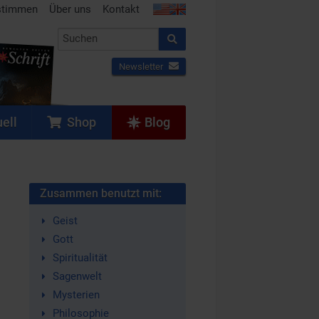
stimmen
Über uns
Kontakt
Newsletter
ell
Shop
Blog
Zusammen benutzt mit:
Geist
Gott
Spiritualität
Sagenwelt
Mysterien
Philosophie