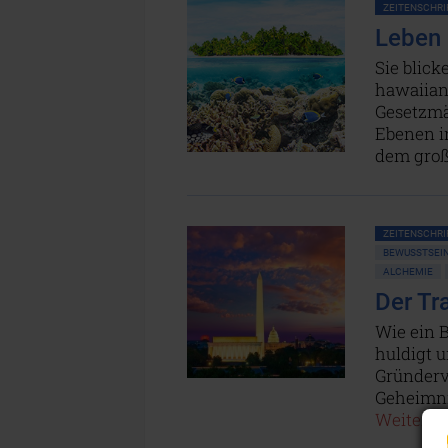
ZEITENSCHRIF
Leben 
Sie blick
hawaiian
Gesetzmäß
Ebenen i
dem groß
ZEITENSCHRIF
BEWUSSTSEIN
ALCHEMIE
Der Tr
Wie ein 
huldigt 
Gründervä
Geheimni
Weiterles