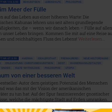
T NR. 116, S.50
BEWUSSTSEIN
LEBENSHILFE
PHILOSOPHIE
im Meer der Fülle
en auf das Leben aus einer höheren Warte: Die
ischen Kahunas lehren uns seit alters grundlegende
igkeiten, die – wenn wir danach leben – Fülle auf alle
n unser Leben bringen. Kommen Sie mit auf eine Reise au
en und reichhaltigen Fluss des Lebens!
Weiterlesen...
T NR. 67, S.50
AMERIKA
IDEALER STAAT
FREIMAUREREI
NEUE WELTORDNUNG
ERLEUCHTUNG • CHRISTUSBEWUSSTSEIN
GEIST
WASSERMANN-ZEITALTER
GNOSIS
KULTE • MYTHOLOGIE
PHILOSOPHIE
UTOPIA
aum von einer besseren Welt
Bestseller-Autor dem geistigen Potenzial des Menschen
und was das mit der Vision der amerikanischen
ter zu tun hat: Auf der Spur faszinierender gnostischer
sse, welche die mächtigste Stadt auf Erden umranken.
en...