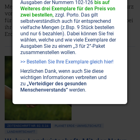
Ausgaben der Nummern 102-126
bis auf
Mehr als die Hälfte unserer Ökosysteme stehen kurz
Weiteres drei Exemplare für den Preis von
vor dem Kollaps. Die Landwirtschaft von heute ist
zwei bestellen,
zzgl. Porto. Das gilt
für diese Entwicklung mitverantwortlich – doch bei
selbstverständlich auch für entsprechend
ihr liegt auch der Schlüssel zur Genesung unserer
vielfache Mengen (z.Bsp. 9 Stück bestellen
Erde.
Weiterlesen...
und nur 6 bezahlen). Dabei können Sie frei
wählen, welche und wie viele Exemplare der
Ausgaben Sie zu einem „3 für 2“-Paket
zusammenstellen wollen.
>> Bestellen Sie Ihre Exemplare gleich hier!
Herzlichen Dank, wenn auch Sie diese
wichtigen Informationen verbreiten und
zu
„Verteidiger des gesunden
Menschenverstands“
werden.
ZEITENSCHRIFT NR. 82, S.24
PLANET ERDE • UMWELTSCHUTZ
LANDWIRTSCHAFT