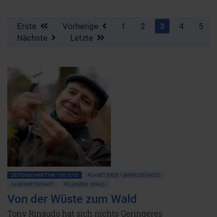
Erste
Vorherige
1
2
3
4
5
Nächste
Letzte
ZEITENSCHRIFT NR. 100, S.13
PLANET ERDE • UMWELTSCHUTZ
LANDWIRTSCHAFT
PFLANZEN • WALD
Von der Wüste zum Wald
Tony Rinaudo hat sich nichts Geringeres