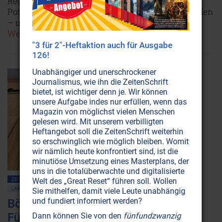
Regionen. Sphärenharmonieanlagen haben das
Potenzial, die Welt von vielen Problemen zu befreien
– und es gibt sie bereits klein und preisgünstig!
Weiterlesen...
"3 für 2"-Heftaktion auch für Ausgabe
126!
Unabhängiger und unerschrockener
Journalismus, wie ihn die ZeitenSchrift
bietet, ist wichtiger denn je. Wir können
unsere Aufgabe indes nur erfüllen, wenn das
Magazin von möglichst vielen Menschen
gelesen wird. Mit unserem verbilligten
Heftangebot soll die ZeitenSchrift weiterhin
so erschwinglich wie möglich bleiben. Womit
wir nämlich heute konfrontiert sind, ist die
minutiöse Umsetzung eines Masterplans, der
uns in die totalüberwachte und digitalisierte
Welt des „Great Reset“ führen soll. Wollen
ZEITENSCHRIFT NR. 82, S.20
PLANET ERDE • UMWELTSCHUTZ
LANDWIRTSCHAFT
Sie mithelfen, damit viele Leute unabhängig
und fundiert informiert werden?
Böden: Das kostbarste treten wir mit
Füssen
Dann können Sie von den
fünfundzwanzig