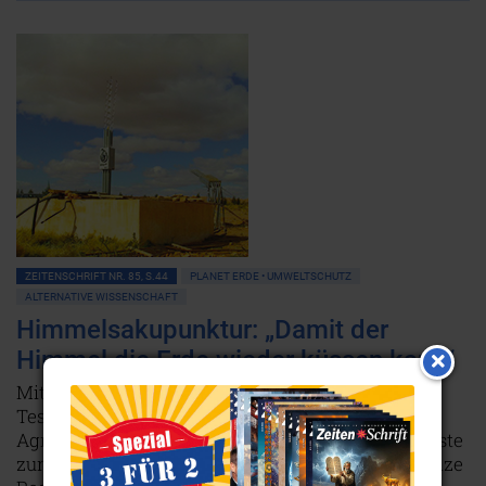
ZEITENSCHRIFT NR. 85, S.44
PLANET ERDE • UMWELTSCHUTZ
ALTERNATIVE WISSENSCHAFT
Himmelsakupunktur: „Damit der
Himmel die Erde wieder küssen kann“
Mit den Erkenntnissen von Naturforschern wie
Tesla, Reich und Schauberger sowie mit dem
Agnihotra-Ritual bringt Madjid Abdellaziz die Wüste
zum Blühen, löst Chemtrails auf und befriedet ganze