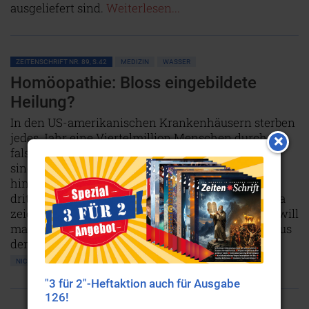
ausgeliefert sind.
Weiterlesen...
ZEITENSCHRIFT NR. 89, S.42
MEDIZIN
WASSER
Homöopathie: Bloss eingebildete
Heilung?
In den US-amerikanischen Krankenhäusern sterben
jedes Jahr eine Viertelmillion Menschen durch
falsche medizinische Behandlungen. Kunstfehler
sind im Lande der unbegrenzten Möglichkeiten
hinter Herzkrankheiten und Krebs zur
dritthäufigsten Todesursache geworden. In Europa
zeichnen sich ähnliche Tendenzen ab. Trotzdem will
man sanfte Heilmethoden wie die Homöopathie aus
dem Markt verdrängen.
NICHT ONLINE VERFÜGBAR
AUSGABE BESTELLEN
"3 für 2"-Heftaktion auch für Ausgabe
126!