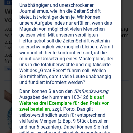
ZEITENSCHRIFT NR. 78, S.62
WASSER
Unabhängiger und unerschrockener
Wilson A. Bentley: Der Schneemann
Journalismus, wie ihn die ZeitenSchrift
bietet, ist wichtiger denn je. Wir können
von Vermont
unsere Aufgabe indes nur erfüllen, wenn das
Kurz vor seinem 20. Geburtstag im Jahre 1885 gelang
Magazin von möglichst vielen Menschen
es Wilson A. Bentley zum ersten Mal, die Kristallform
gelesen wird. Mit unserem verbilligten
Heftangebot soll die ZeitenSchrift weiterhin
einer Schneeflocke zu fotografieren. Diese kalte
so erschwinglich wie möglich bleiben. Womit
Leidenschaft sollte ihn lebenslang nicht mehr
wir nämlich heute konfrontiert sind, ist die
loslassen. Bis zu seinem Tode waren es über
minutiöse Umsetzung eines Masterplans, der
fünftausend, jede einzigartig - und einmalig!
uns in die totalüberwachte und digitalisierte
NICHT ONLINE VERFÜGBAR
AUSGABE BESTELLEN
Welt des „Great Reset“ führen soll. Wollen
Sie mithelfen, damit viele Leute unabhängig
und fundiert informiert werden?
Dann können Sie von den
fünfundzwanzig
Ausgaben der Nummern 102-126
bis auf
Weiteres drei Exemplare für den Preis von
zwei bestellen,
zzgl. Porto. Das gilt
selbstverständlich auch für entsprechend
vielfache Mengen (z.Bsp. 9 Stück bestellen
und nur 6 bezahlen). Dabei können Sie frei
wählen, welche und wie viele Exemplare der