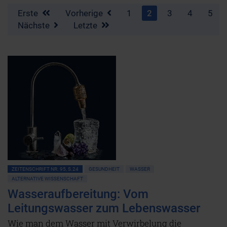
Erste
Vorherige
1
2
3
4
5
Nächste
Letzte
ZEITENSCHRIFT NR. 95, S.24
GESUNDHEIT
WASSER
ALTERNATIVE WISSENSCHAFT
Wasseraufbereitung: Vom
Leitungswasser zum Lebenswasser
Wie man dem Wasser mit Verwirbelung die