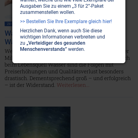
Ausgaben Sie zu einem „3 für 2“-Paket
zusammenstellen wollen.
>> Bestellen Sie Ihre Exemplare gleich hier!
ZEITENSCHRIFT NR. 75, S.3
GLOBALISIERUNG
WIRTSCHAFT
WASSER
Herzlichen Dank, wenn auch Sie diese
Wasserprivatisierung: Der Krieg ums
wichtigen Informationen verbreiten und
Wasser
zu
„Verteidiger des gesunden
Menschenverstands“
werden.
Weltweit sollen Privatisierungen öffentlicher Güter
Milliarden in die Kassen der Konzerne spülen. Doch
beim Lebensquell Wasser sind die Folgen mit
Preiserhöhungen und Qualitätsverlust besonders
drastisch. Dementsprechend groß – und erfolgreich
– ist der Widerstand.
Weiterlesen...