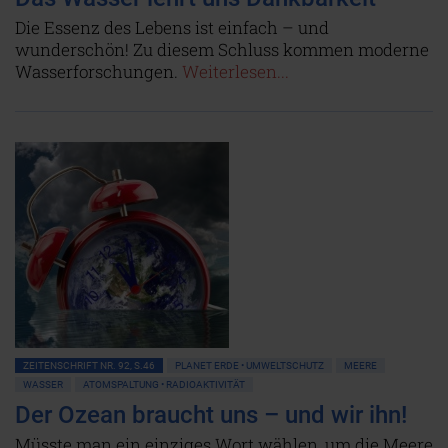
Die Essenz des Lebens ist einfach – und
wunderschön! Zu diesem Schluss kommen moderne
Wasserforschungen.
Weiterlesen...
ZEITENSCHRIFT NR. 92, S.46
PLANET ERDE • UMWELTSCHUTZ
MEERE
WASSER
ATOMSPALTUNG • RADIOAKTIVITÄT
Der Ozean braucht uns – und wir ihn!
Müsste man ein einziges Wort wählen, um die Meere