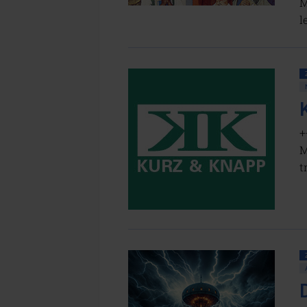
M
l
+
M
t