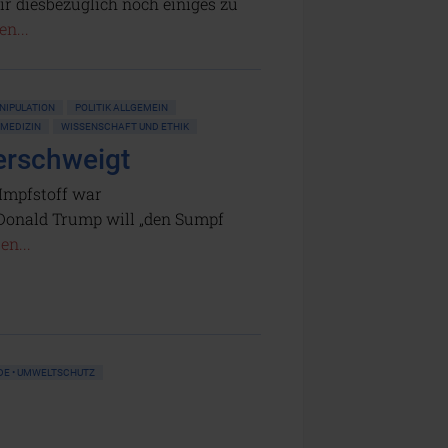
ir diesbezüglich noch einiges zu
en...
NIPULATION
POLITIK ALLGEMEIN
MEDIZIN
WISSENSCHAFT UND ETHIK
erschweigt
Impfstoff war
Donald Trump will „den Sumpf
en...
DE • UMWELTSCHUTZ