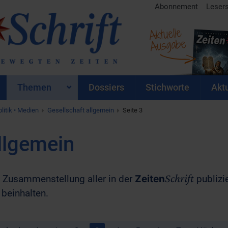
Abonnement
Leser
Aktuelle
Ausgabe
Themen
Dossiers
Stichworte
Aktu
litik • Medien
Gesellschaft allgemein
Seite 3
llgemein
Schrift
ne Zusammenstellung aller in der
Zeiten
publizie
beinhalten.