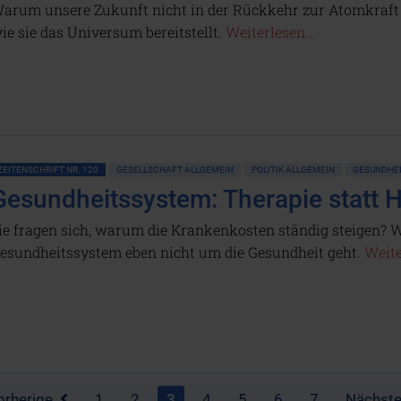
arum unsere Zukunft nicht in der Rückkehr zur Atomkraft l
ie sie das Universum bereitstellt.
Weiterlesen...
ZEITENSCHRIFT NR. 120
GESELLSCHAFT ALLGEMEIN
POLITIK ALLGEMEIN
GESUNDHE
Gesundheitssystem: Therapie statt 
ie fragen sich, warum die Krankenkosten ständig steigen? W
esundheitssystem eben nicht um die Gesundheit geht.
Weite
orherige
1
2
3
4
5
6
7
Nächst