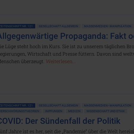
ZEITENSCHRIFT NR. 121
GESELLSCHAFT ALLGEMEIN
MASSENMEDIEN • MANIPULATION
Allgegenwärtige Propaganda: Fakt o
ie Lüge steht hoch im Kurs. Sie ist zu unserem täglichen B
egierungen, Wirtschaft und Presse füttern. Davon sind weltw
enschen überzeugt.
Weiterlesen...
ZEITENSCHRIFT NR. 121
GESELLSCHAFT ALLGEMEIN
MASSENMEDIEN • MANIPULATION
VERSCHWÖRUNGSTHEORIEN
IMPFUNGEN
MEDIZIN
WISSENSCHAFT UND ETHIK
COVID: Der Sündenfall der Politik
ünf Jahre ist es her, seit die „Pandemie“ über die Welt here