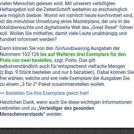
vielen Menschen gelesen wird. Mit unserem verbilligten
Psychiatriewahn: Niemand braucht 
Heftangebot soll die ZeitenSchrift weiterhin so erschwinglich
wie möglich bleiben. Womit wir nämlich heute konfrontiert sind,
ämtliche psychiatrischen Erkrankungen werden von nur unge
ist die minutiöse Umsetzung eines Masterplans, der uns in die
rstaunlich viele erhalten Geld von der Pharmaindustrie. Inz
totalüberwachte und digitalisierte Welt des „Great Reset“ führen
egung als pathologisch. Es wird Zeit, dass wir uns nicht vo
soll. Wollen Sie mithelfen, damit viele Leute unabhängig und
fundiert informiert werden?
ormal ist und was nicht. „Wahnsinn“ war schon immer ein 
Dann können Sie von den
fünfundzwanzig
Ausgaben der
Nummern 102-126
bis auf Weiteres drei Exemplare für den
Preis von zwei bestellen,
zzgl. Porto. Das gilt
selbstverständlich auch für entsprechend vielfache Mengen
(z.Bsp. 9 Stück bestellen und nur 6 bezahlen). Dabei können Sie
frei wählen, welche und wie viele Exemplare der Ausgaben Sie
ZEITENSCHRIFT NR. 121
GESELLSCHAFT ALLGEMEIN
POLITIK ALLGEMEIN
MENSCHHE
KULTE • MYTHOLOGIE
THEOSOPHIE
ATLANTIS • LEMURIA
MIGRATIONSPROBLEME
zu einem „3 für 2“-Paket zusammenstellen wollen.
Menschheitsgeschichte: Ein Entwic
>> Bestellen Sie Ihre Exemplare gleich hier!
Hindernissen
Herzlichen Dank, wenn auch Sie diese wichtigen Informationen
verbreiten und zu
„Verteidiger des gesunden
nzählige Ethnien bevölkern die Erde; doch jeder Mensch hat
Menschenverstands“
werden.
erzen, der uns alle zu Brüdern und Schwestern macht. „Beha
erden möchtest“, steht auf dem Bild von Norman Rockwell.