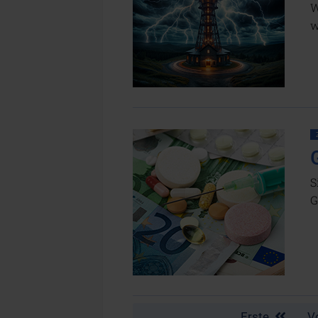
W
w
S
G
Erste
V