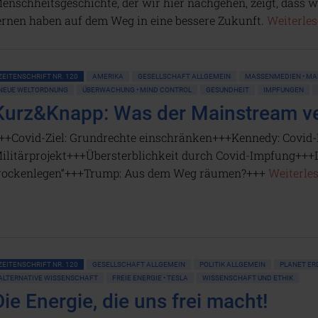
enschheitsgeschichte, der wir hier nachgehen, zeigt, dass w
ernen haben auf dem Weg in eine bessere Zukunft.
Weiterles
ZEITENSCHRIFT NR. 120
AMERIKA
GESELLSCHAFT ALLGEMEIN
MASSENMEDIEN • MA
NEUE WELTORDNUNG
ÜBERWACHUNG • MIND CONTROL
GESUNDHEIT
IMPFUNGEN
Kurz&Knapp: Was der Mainstream v
++Covid-Ziel: Grundrechte einschränken+++Kennedy: Covid-
ilitärprojekt+++Übersterblichkeit durch Covid-Impfung+++
rockenlegen“+++Trump: Aus dem Weg räumen?+++
Weiterles
ZEITENSCHRIFT NR. 120
GESELLSCHAFT ALLGEMEIN
POLITIK ALLGEMEIN
PLANET ER
ALTERNATIVE WISSENSCHAFT
FREIE ENERGIE • TESLA
WISSENSCHAFT UND ETHIK
Die Energie, die uns frei macht!