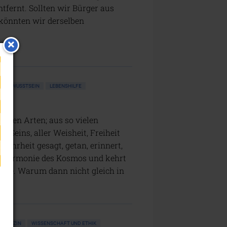
ntfernt. Sollten wir Bürger aus
 könnten wir derselben
BEWUSSTSEIN
LEBENSHILFE
ohten Arten; aus so vielen
n Seins, aller Weisheit, Freiheit
ahrheit gesagt, getan, erinnert,
er Harmonie des Kosmos und kehrt
tige. Warum dann nicht gleich in
MEDIZIN
WISSENSCHAFT UND ETHIK