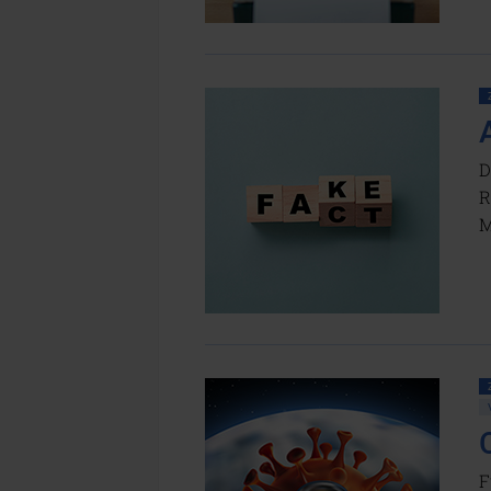
D
R
M
F