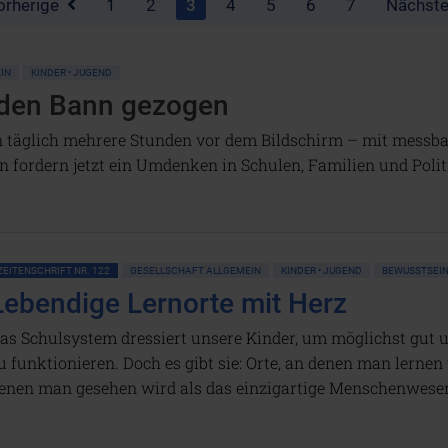
orherige
1
2
3
4
5
6
7
Nächst
IN
KINDER • JUGEND
den Bann gezogen
 täglich mehrere Stunden vor dem Bildschirm – mit messbar
 fordern jetzt ein Umdenken in Schulen, Familien und Polit
ZEITENSCHRIFT NR. 122
GESELLSCHAFT ALLGEMEIN
KINDER • JUGEND
BEWUSSTSEIN
Lebendige Lernorte mit Herz
as Schulsystem dressiert unsere Kinder, um möglichst gut u
u funktionieren. Doch es gibt sie: Orte, an denen man lerne
enen man gesehen wird als das einzigartige Menschenwesen