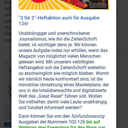
Der Überlinger Arzt Walter Mauch setzt sich
vehement dafür ein, dass die Menschen erkennen,
welche Gifte tagtäglich ihre Gesundheit bedrohen.
"3 für 2"-Heftaktion auch für Ausgabe
Lesen Sie hier, was er bei seinen eindrücklichen
126!
Vorträgen zu den Themen Fluor, Jod, Aspartam,
Glyzerin, Glutamat und Transfette zu sagen hat.
Unabhängiger und unerschrockener
Journalismus, wie ihn die ZeitenSchrift
NICHT ONLINE VERFÜGBAR
AUSGABE BESTELLEN
bietet, ist wichtiger denn je. Wir können
unsere Aufgabe indes nur erfüllen, wenn das
Magazin von möglichst vielen Menschen
gelesen wird. Mit unserem verbilligten
Heftangebot soll die ZeitenSchrift weiterhin
so erschwinglich wie möglich bleiben. Womit
wir nämlich heute konfrontiert sind, ist die
minutiöse Umsetzung eines Masterplans, der
uns in die totalüberwachte und digitalisierte
Welt des „Great Reset“ führen soll. Wollen
Sie mithelfen, damit viele Leute unabhängig
und fundiert informiert werden?
Dann können Sie von den
fünfundzwanzig
Ausgaben der Nummern 102-126
bis auf
ZEITENSCHRIFT NR. 35, S.12
ERNÄHRUNG
Weiteres drei Exemplare für den Preis von