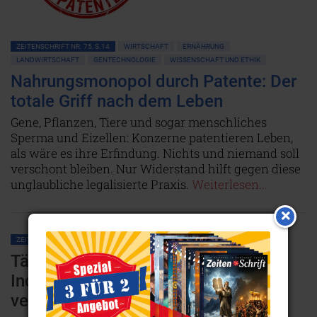
ZEITENSCHRIFT NR. 75, S.14
WIRTSCHAFT
ERNÄHRUNG
LANDWIRTSCHAFT
GENTECHNOLOGIE
WISSENSCHAFT UND ETHIK
Nahrungsmonopol durch Patente: Der
totale Griff nach dem Leben
Gene, Pflanzen, Tiere und sogar menschliches
Sperma und Eizellen: Konzerne patentieren Leben,
als wäre es ihre Erfindung. Nichts und niemand soll
verschont bleiben. Nur Widerstand hilft gegen diese
unglaubliche legalisierte Praxis.
Weiterlesen...
ZEITENSCHRIFT NR. 70, S.4
ERNÄHRUNG
GESUNDHEIT
Täglicher Giftcocktail: Wie man uns
Industrie-Sondermüll als gesund
verkauft