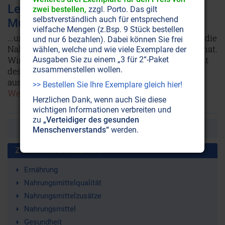
Lebensmittelzusätze: Wenn die
zwei bestellen,
zzgl. Porto. Das gilt
selbstverständlich auch für entsprechend
Muschel aus Schweinefleisch ist
vielfache Mengen (z.Bsp. 9 Stück bestellen
...und das Pfirsicharoma aus Rizinusöl, dann ist es die
und nur 6 bezahlen). Dabei können Sie frei
Nahrungsmittelindustrie, die für uns angerichtet hat.
wählen, welche und wie viele Exemplare der
Wir befinden uns dann in der schönen, neuen Welt
Ausgaben Sie zu einem „3 für 2“-Paket
zusammenstellen wollen.
des Essens, in der nichts mehr das ist, wonach es
aussieht. Mit fatalen Folgen für den Körper!
>> Bestellen Sie Ihre Exemplare gleich hier!
Weiterlesen...
Herzlichen Dank, wenn auch Sie diese
wichtigen Informationen verbreiten und
zu
„Verteidiger des gesunden
Erste
Vorherige
1
2
Menschenverstands“
werden.
Zusammen benutzt mit:
Ernährung
Nahrungsmittelqualität
Nahrungsmittelzusätze
Nahrungsmittel
Gesundheit