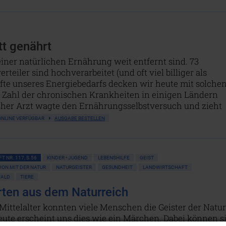
tt genährt
einer natürlichen Ernährung weit entfernt sind. 73
teiler sind hochverarbeitet (und oft viel billiger als
lfte unseres Energiebedarfs decken wir heute mit solche
ie Zahl der chronischen Krankheiten in einigen Ländern
scher Arzt wagte den Ernährungsselbstversuch und zieht
ONLINE VERFÜGBAR
AUSGABE BESTELLEN
T NR. 117, S.56
KINDER • JUGEND
LEBENSHILFE
GEIST
ON MIT DER NATUR
NATURGEISTER
GESUNDHEIT
LANDWIRTSCHAFT
WALD
TIERE
ten aus dem Naturreich
ittelalter konnten viele Menschen die Geister der Natur
eute erscheint uns dies wie ein Märchen. Dabei können s