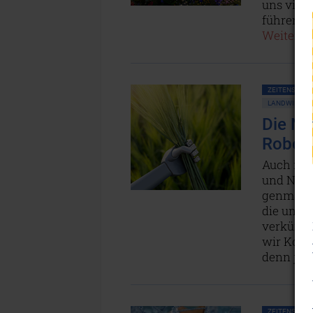
uns viele
führen i
Weiterles
ZEITENSCHRIF
LANDWIRTSC
Die Na
Robot
Auch in 
und Natur
genmanip
die uns a
verkürzt.
wir Kons
denn je!
ZEITENSCHRIF