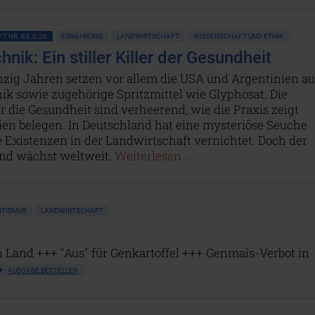
T NR. 83, S.26
ERNÄHRUNG
LANDWIRTSCHAFT
WISSENSCHAFT UND ETHIK
nik: Ein stiller Killer der Gesundheit
nzig Jahren setzen vor allem die USA und Argentinien au
ik sowie zugehörige Spritzmittel wie Glyphosat. Die
r die Gesundheit sind verheerend, wie die Praxis zeigt
ien belegen. In Deutschland hat eine mysteriöse Seuche
 Existenzen in der Landwirtschaft vernichtet. Doch der
nd wächst weltweit.
Weiterlesen...
ITISMUS
LANDWIRTSCHAFT
 Land +++ "Aus" für Genkartoffel +++ Genmais-Verbot in
AUSGABE BESTELLEN