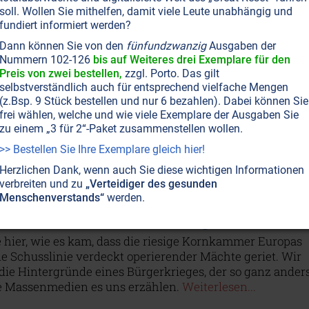
soll. Wollen Sie mithelfen, damit viele Leute unabhängig und
Gentechnik“: Gefährlich und umstritten
fundiert informiert werden?
es für die Gentechnik-Industrie in Europa und Asien
Dann können Sie von den
fünfundzwanzig
Ausgaben der
 gewünscht gelaufen ist, nimmt sie einen neuen Anlauf,
Nummern 102-126
bis auf Weiteres drei Exemplare für den
manipulierten Produkte gegen den Willen der
Preis von zwei bestellen,
zzgl. Porto. Das gilt
ten auf die Felder und in die Regale zu bringen. Diesma
selbstverständlich auch für entsprechend vielfache Mengen
ithilfe einer angeblich exakteren „neuen Gentechnik“
(z.Bsp. 9 Stück bestellen und nur 6 bezahlen). Dabei können Sie
 Auch hier werden die immensen Gefahren verschwiege
frei wählen, welche und wie viele Exemplare der Ausgaben Sie
zu einem „3 für 2“-Paket zusammenstellen wollen.
 Widerstand brachte bereits einen ersten Erfolg.
en...
>> Bestellen Sie Ihre Exemplare gleich hier!
Herzlichen Dank, wenn auch Sie diese wichtigen Informationen
verbreiten und zu
„Verteidiger des gesunden
Menschenverstands“
werden.
T NR. 84, S.40
INSZENIERTE KRIEGE
MASSENMEDIEN • MANIPULATION
fel Ukraine – Was wirklich geschieht!
 hier, wie es kam, dass die riesige Kornkammer Europas
ie Schusslinie verdeckt operierender Mächte geriet. Wir
die Hintergründe eines Bürgerkrieges, der so ganz ander
die Massenmedien es uns erzählen.
Weiterlesen...