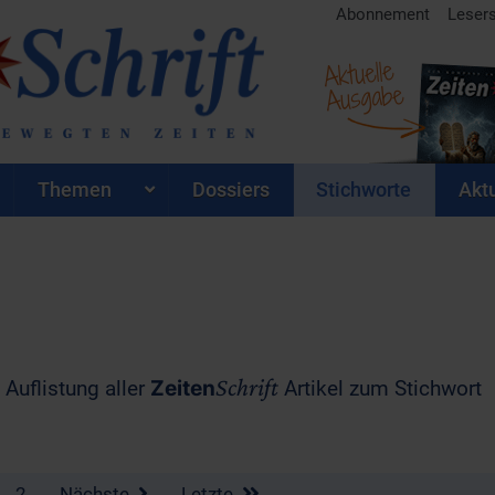
Abonnement
Leser
Aktuelle
Ausgabe
Themen
Dossiers
Stichworte
Aktu
Schrift
 Auflistung aller
Zeiten
Artikel zum Stichwort
2
Nächste
Letzte