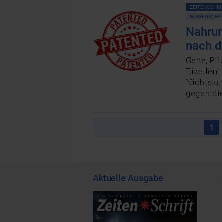
ZEITENSCHRIF
WISSENSCHAF
Nahrun
nach 
Gene, Pf
Eizellen:
Nichts un
gegen die
1
Aktuelle Ausgabe