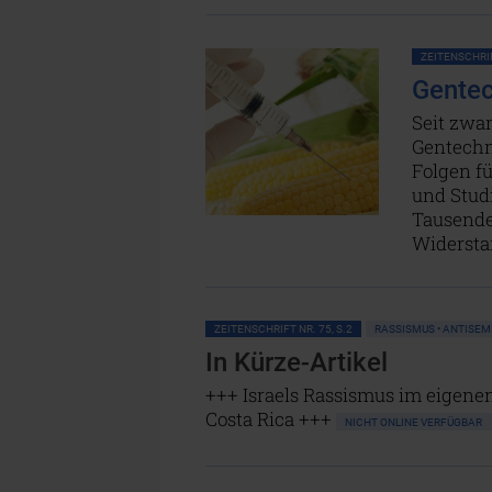
ZEITENSCHRIF
Gentech
Seit zwa
Gentechn
Folgen fü
und Stud
Tausende
Widersta
ZEITENSCHRIFT NR. 75, S.2
RASSISMUS • ANTISEM
In Kürze-Artikel
+++ Israels Rassismus im eigenen
Costa Rica +++
NICHT ONLINE VERFÜGBAR