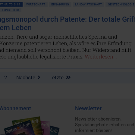
T NR. 75, S.14
WIRTSCHAFT
ERNÄHRUNG
LANDWIRTSCHAFT
GENTECHNOLOGIE
T UND ETHIK
gsmonopol durch Patente: Der totale Grif
dem Leben
lanzen, Tiere und sogar menschliches Sperma und
 Konzerne patentieren Leben, als wäre es ihre Erfindung.
d niemand soll verschont bleiben. Nur Widerstand hilft
se unglaubliche legalisierte Praxis.
Weiterlesen...
2
Nächste
Letzte
Abonnement
Newsletter
Newsletter abonnieren,
Spezialangebote erhalten und
informiert bleiben!