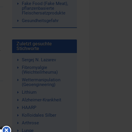
Fake Food (Fake Meat),
pflanzenbasierte
Fleischersatzprodukte
Gesundheitsgefahr
Zuletzt gesuchte
n
Stichworte
Sergej N. Lazarev
Fibromyalgie
(Weichteilrheuma)
Wettermanipulation
(Geoengineering)
Lithium
Alzheimer-Krankheit
HAARP
Kolloidales Silber
Arthrose
ie
Lunge