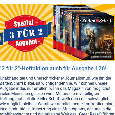
 Antworten geben, die uns helfen, ein besseres Leben zu
m Einklang mit den Elementen und der Natur.
en...
T NR. 105, S.50
GESELLSCHAFT ALLGEMEIN
GLOBALISIERUNG
ERNÄHRUNG
HAFT
WISSENSCHAFT UND ETHIK
hrung von morgen: Fake Food aus
erhand?
der Landwirtschaft wird die Spaltung zwischen Mensch
 immer stärker vorangetrieben. Das Ziel: Wir alle sollen
"3 für 2"-Heftaktion auch für Ausgabe 126!
ulierte, hochtechnologisch produzierte Nahrung essen,
nfälliger für Krankheiten macht und unsere Lebenszeit
Unabhängiger und unerschrockener Journalismus, wie ihn die
 Die Multis um Bill Gates & Co. sind schon viel weiter, als
ZeitenSchrift bietet, ist wichtiger denn je. Wir können unsere
umenten ahnen. Kaufen wir also Natur und Bio, mehr
Aufgabe indes nur erfüllen, wenn das Magazin von möglichst
vielen Menschen gelesen wird. Mit unserem verbilligten
Weiterlesen...
Heftangebot soll die ZeitenSchrift weiterhin so erschwinglich
wie möglich bleiben. Womit wir nämlich heute konfrontiert sind,
ist die minutiöse Umsetzung eines Masterplans, der uns in die
totalüberwachte und digitalisierte Welt des „Great Reset“ führen
T NR. 97, S.4
ERNÄHRUNG
MEDIZIN
GENTECHNOLOGIE