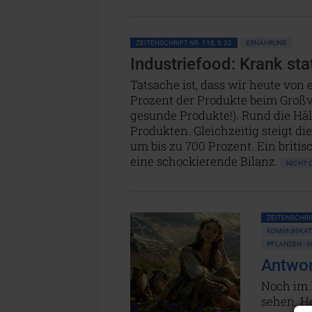
ZEITENSCHRIFT NR. 118, S.32
ERNÄHRUNG
Industriefood: Krank sta
Tatsache ist, dass wir heute von 
Prozent der Produkte beim Großver
gesunde Produkte!). Rund die Hä
Produkten. Gleichzeitig steigt d
um bis zu 700 Prozent. Ein briti
eine schockierende Bilanz.
NICHT 
ZEITENSCHRIF
KOMMUNIKATI
PFLANZEN • 
Antwor
Noch im M
sehen. H