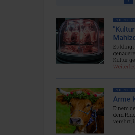
ZEITENSCHRIF
"Kultu
Mahlze
Es klingt
genauere
Kultur ge
Weiterles
ZEITENSCHRIF
Arme K
Einem de
dem Rind
verehrt, 