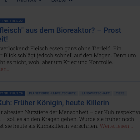
T NR. 118, S.22
rfleisch" aus dem Bioreaktor? – Prost
it!
 verlockend: Fleisch essen ganz ohne Tierleid. Ein
r Blick schlägt jedoch schnell auf den Magen. Denn um
ht es nicht, wohl aber um Krieg und Kontrolle.
en...
T NR. 118, S.29
PLANET ERDE • UMWELTSCHUTZ
LANDWIRTSCHAFT
TIERE
uh: Früher Königin, heute Killerin
r ältesten Nutztiere der Menschheit – der Kuh respektiv
 – soll es an den Kragen gehen. Wurde sie früher noch
ist sie heute als Klimakillerin verschrien.
Weiterlesen...