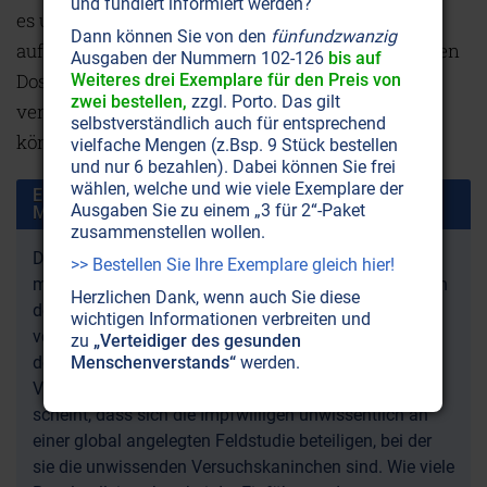
und fundiert informiert werden?
es um
Pfizer
plötzlich ganz still ist und keine
Dann können Sie von den
fünfundzwanzig
auffällig hohen Nebenwirkungen der verabreichten
Ausgaben der Nummern 102-126
bis auf
Dosen zu verzeichnen sind – womöglich, um die
Weiteres drei Exemplare für den Preis von
zwei bestellen,
zzgl. Porto. Das gilt
verursachten Schädigungen besser zuordnen zu
selbstverständlich auch für entsprechend
können?
vielfache Mengen (z.Bsp. 9 Stück bestellen
und nur 6 bezahlen). Dabei können Sie frei
wählen, welche und wie viele Exemplare der
Ende des Artikelauszugs „Covid-Impfchargen: Die
Ausgaben Sie zu einem „3 für 2“-Paket
Menschheit im Impflabor“
zusammenstellen wollen.
Das würde auch erklären, warum in Europa zehnmal
>> Bestellen Sie Ihre Exemplare gleich hier!
mehr permanente Impfschäden aufgetreten sind als in
Herzlichen Dank, wenn auch Sie diese
den USA. Die Fakten dazu finden Sie ebenso im
wichtigen Informationen verbreiten und
vollständigen Artikel wie eine genaue Rekapitulation
zu
„Verteidiger des gesunden
der verdächtigen und womöglich kriminellen
Menschenverstands“
werden.
Vorgehensweise vieler Covid-„Impfstoff“-Hersteller. Es
scheint, dass sich die Impfwilligen unwissentlich an
einer global angelegten Feldstudie beteiligen, bei der
sie die unwissenden Versuchskaninchen sind. Wie viele