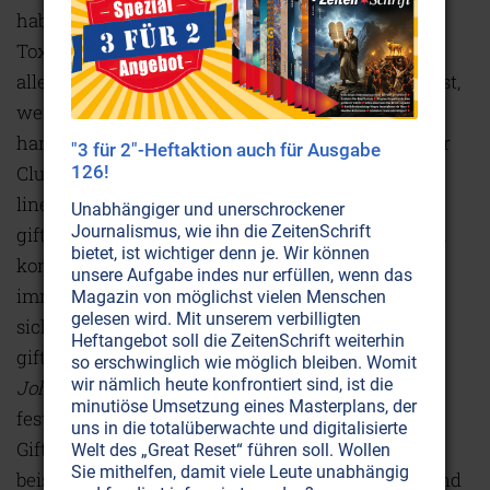
haben die Chargen jeweils einen engen
Toxizitätsbereich, das heißt, in einem Cluster sind
alle Chargen ungefähr gleich giftig, was seltsam ist,
wenn es sich denn um bloße Produktionsunfälle
handeln sollte. Ebenfalls auffällig: Die Toxizität der
"3 für 2"-Heftaktion auch für Ausgabe
Cluster nimmt im Laufe der Zeit schrittweise und
126!
linear ab, was bei einer zufälligen Produktion von
Unabhängiger und unerschrockener
Journalismus, wie ihn die ZeitenSchrift
giftigen Chargen auch nicht der Fall wäre. Zudem
bietet, ist wichtiger denn je. Wir können
kommen solche Schübe an giftigen Impfchargen
unsere Aufgabe indes nur erfüllen, wenn das
immer nur jeweils bei einem Hersteller vor. Wenn
Magazin von möglichst vielen Menschen
gelesen wird. Mit unserem verbilligten
sich also in einem Zeitraum bei
Pfizer
sehr viele
Heftangebot soll die ZeitenSchrift weiterhin
giftige Chargen finden, ist bei
Moderna
oder
so erschwinglich wie möglich bleiben. Womit
wir nämlich heute konfrontiert sind, ist die
Johnson& Johnson/Janssen
kaum Auffälliges
minutiöse Umsetzung eines Masterplans, der
festzustellen. Beim nächsten Bündel an
uns in die totalüberwachte und digitalisierte
Giftinjektionen handelt es sich dann aber
Welt des „Great Reset“ führen soll. Wollen
Sie mithelfen, damit viele Leute unabhängig
beispielsweise um den Stoff von
Moderna
, während