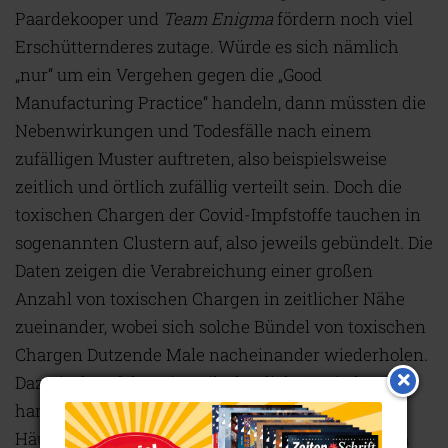
Paardekooper und
Team Enigma
fördern noch viel
Erschütternderes zutage. Würde es sich nämlich
„nur“ um ein Vergehen gegen die „Good
Manufacturing Practice“ handeln, dann müssten die
Nebenwirkungen und Todesfälle nach einem
zufälligen Muster auftreten, also beispielsweise
zeitlich und örtlich zufällig verteilt sein. Doch die
toxischen Chargen der Covid-Impfstoffe tauchen in
sogenannten Clustern auf, also jeweils gebündelt. Die
Daten zeigen die Verabreichung einer großen
Anzahl von toxischen Chargen in zeitlicher Nähe
zueinander, wobei sich solche Bündel von toxischen
Chargen Dutzende Male nacheinander wiederholen.
Dazwischen folgen jeweils deutliche Perioden von
harmlosen Chargen, bis es wieder zu einer neuen
Häufung toxischer Injektionen kommt. Außerdem