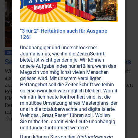
"3 für 2"-Heftaktion auch für Ausgabe
126!
Unabhängiger und unerschrockener
Journalismus, wie ihn die ZeitenSchrift
ZEITENSCHRIFT NR. 71, S.50
GELD-TIPPS
BEWUSSTSEIN
LEBENSHILFE
bietet, ist wichtiger denn je. Wir können
Sergey Lazarev: Die Macht des Geldes
unsere Aufgabe indes nur erfüllen, wenn das
Wie falsch die Ziele sind, die in unserer Gesellschaft
Magazin von möglichst vielen Menschen
als erstrebenswert gelten, zeigt das Zitat seines
gelesen wird. Mit unserem verbilligten
Zeitgenossen Konfuzius auf: „Der Edle benützt seinen
Heftangebot soll die ZeitenSchrift weiterhin
so erschwinglich wie möglich bleiben. Womit
Reichtum, um sein Leben zu gestalten. Der
wir nämlich heute konfrontiert sind, ist die
Niedrigdenkende benützt sein Leben, um zu
minutiöse Umsetzung eines Masterplans, der
Reichtum zu gelangen.“ Erfahren Sie hier, wie Sie
uns in die totalüberwachte und digitalisierte
mit dem Thema „Geld oder nicht Geld“ umgehen,
Welt des „Great Reset“ führen soll. Wollen
ohne dass es Ihre Seele frisst.
Weiterlesen...
Sie mithelfen, damit viele Leute unabhängig
und fundiert informiert werden?
Dann können Sie von den
fünfundzwanzig