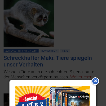
ZEITENSCHRIFT NR. 73, S.60
BEWUSSTSEIN
TIERE
Schreckhafter Maki: Tiere spiegeln
unser Verhalten
Weshalb Tiere auch die schlechten Eigenschaften
der Menschen verkörpern müssen.
Weiterlesen...