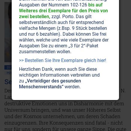
Ausgaben der Nummern 102-126
bis auf
Weiteres drei Exemplare für den Preis von
zwei bestellen,
zzgl. Porto. Das gilt
selbstverständlich auch für entsprechend
vielfache Mengen (z.Bsp. 9 Stück bestellen
und nur 6 bezahlen). Dabei können Sie frei
wählen, welche und wie viele Exemplare der
Ausgaben Sie zu einem „3 für 2“-Paket
zusammenstellen wollen.
>> Bestellen Sie Ihre Exemplare gleich hier!
ZEITENSCHRIFT NR. 69, S.46
BEWUSSTSEIN
LEBENSHILFE
LIEBE
Herzlichen Dank, wenn auch Sie diese
PSYCHOLOGIE
HEILUNG
wichtigen Informationen verbreiten und
Sergei N. Lazarev: Karma Diagnostik
zu
„Verteidiger des gesunden
Menschenverstands“
werden.
Der russische Heiler, Seher und Psychologe Sergej N.
Lazarev untersucht seit vielen Jahren, wie
destruktive Emotionen uns in Disharmonie mit dem
Universum bringen, und was unser Höheres Selbst
und der Kosmos unternehmen, um deren Schaden
einzugrenzen. Ihre Konsequenzen sind fatal - nicht
nur für uns, sondern für unsere ganze Sippe. Die gute