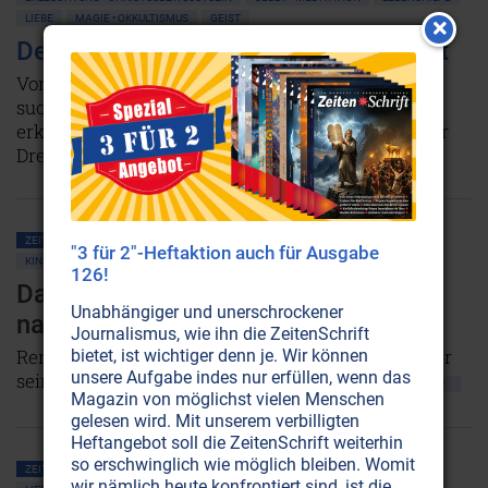
LIEBE
MAGIE • OKKULTISMUS
GEIST
Der Funke, der uns unsterblich macht
Vorbei die Zeit, da der Mensch Gott im Himmel
suchte. Nun ist die Stunde gekommen, da wir Ihn
erkennen sollen, wo Er uns am nächsten ist: In der
Dreifältigen Flamme im Herzen.
Weiterlesen...
ZEITENSCHRIFT NR. 6, S.53
GESELLSCHAFT ALLGEMEIN
FAMILIE
"3 für 2"-Heftaktion auch für Ausgabe
KINDER • JUGEND
LEBENSHILFE
LIEBE
PSYCHOLOGIE
DROGEN
126!
Das Drogenproblem: Auf der Suche
Unabhängiger und unerschrockener
nach der verlorenen Einheit
Journalismus, wie ihn die ZeitenSchrift
René Egli, Autor des Buches ‘Das Lola-Prinzip’, über
bietet, ist wichtiger denn je. Wir können
unsere Aufgabe indes nur erfüllen, wenn das
seine Sicht des Drogenproblems.
NICHT ONLINE VERFÜGBAR
Magazin von möglichst vielen Menschen
gelesen wird. Mit unserem verbilligten
Heftangebot soll die ZeitenSchrift weiterhin
so erschwinglich wie möglich bleiben. Womit
ZEITENSCHRIFT NR. 4, S.22
GELD-TIPPS
WIRTSCHAFT
LEBENSHILFE
wir nämlich heute konfrontiert sind, ist die