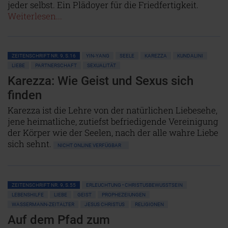
jeder selbst. Ein Plädoyer für die Friedfertigkeit.
Weiterlesen...
ZEITENSCHRIFT NR. 9, S.16
YIN-YANG
SEELE
KAREZZA
KUNDALINI
LIEBE
PARTNERSCHAFT
SEXUALITÄT
Karezza: Wie Geist und Sexus sich
finden
Karezza ist die Lehre von der natürlichen Liebesehe,
jene heimatliche, zutiefst befriedigende Vereinigung
der Körper wie der Seelen, nach der alle wahre Liebe
sich sehnt.
NICHT ONLINE VERFÜGBAR
ZEITENSCHRIFT NR. 9, S.55
ERLEUCHTUNG • CHRISTUSBEWUSSTSEIN
LEBENSHILFE
LIEBE
GEIST
PROPHEZEIUNGEN
WASSERMANN-ZEITALTER
JESUS CHRISTUS
RELIGIONEN
Auf dem Pfad zum