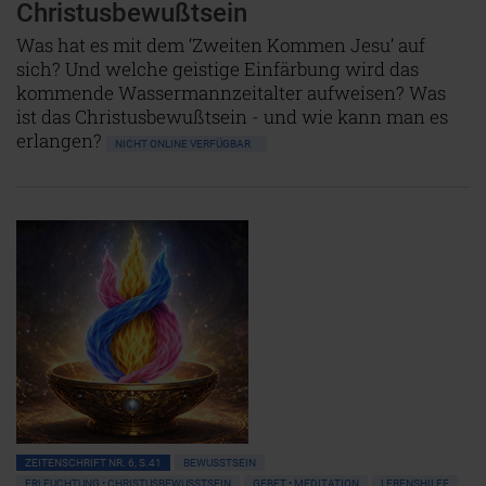
Christusbewußtsein
Was hat es mit dem ‘Zweiten Kommen Jesu’ auf
sich? Und welche geistige Einfärbung wird das
kommende Wassermannzeitalter aufweisen? Was
ist das Christusbewußtsein - und wie kann man es
erlangen?
NICHT ONLINE VERFÜGBAR
ZEITENSCHRIFT NR. 6, S.41
BEWUSSTSEIN
ERLEUCHTUNG • CHRISTUSBEWUSSTSEIN
GEBET • MEDITATION
LEBENSHILFE