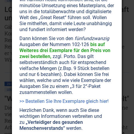
LIEBE
PHILOSOPHIE
minutiöse Umsetzung eines Masterplans, der
LOLA: Das Erfolgsrezept für Wirtschaft
uns in die totalüberwachte und digitalisierte
und Leben
Welt des „Great Reset“ führen soll. Wollen
Sie mithelfen, damit viele Leute unabhängig
Gäbe es für , LOLA ' ein Copyright, es läge bei
und fundiert informiert werden?
Konfuzius, Jesus, Lao Tse und Buddha Gautama.
Dann können Sie von den
fünfundzwanzig
René Egli, ein Schweizer Geschäftsmann, ist zum
Ausgaben der Nummern 102-126
bis auf
Reisenden in Sachen Liebe geworden. Die Welt, die
Weiteres drei Exemplare für den Preis von
er vorwiegend bereist, ist eine des Kampfes: Die
zwei bestellen,
zzgl. Porto. Das gilt
Wirtschaft.
NICHT ONLINE VERFÜGBAR
selbstverständlich auch für entsprechend
vielfache Mengen (z.Bsp. 9 Stück bestellen
und nur 6 bezahlen). Dabei können Sie frei
wählen, welche und wie viele Exemplare der
ZEITENSCHRIFT NR. 4, S.26
GESELLSCHAFT ALLGEMEIN
WIRTSCHAFT
Ausgaben Sie zu einem „3 für 2“-Paket
LEBENSHILFE
PHILOSOPHIE
zusammenstellen wollen.
"Wirtschaft ohne Ethik hat ausgespielt"
>> Bestellen Sie Ihre Exemplare gleich hier!
Die Arbeitslosenzahlen wachsen stetig. Die Gewinne
Herzlichen Dank, wenn auch Sie diese
vieler Konzerne auch. Es scheint, als würde die
wichtigen Informationen verbreiten und
Rezession genutzt, um die Firmen auf Kosten der
zu
„Verteidiger des gesunden
Arbeitnehmer zu verschlanken. Die Wirtschaft steht
Menschenverstands“
werden.
vor einem Umbruch. Wir sprachen mit Roberto A. A.