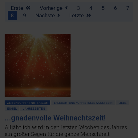
Erste
Vorherige
3
4
5
6
7
8
9
Nächste
Letzte
ZEITENSCHRIFT NR. 17, S.46
ERLEUCHTUNG • CHRISTUSBEWUSSTSEIN
LIEBE
ENGEL
JAHRESZEITEN
...gnadenvolle Weihnachtszeit!
Alljährlich wird in den letzten Wochen des Jahres
ein großer Segen für die ganze Menschheit