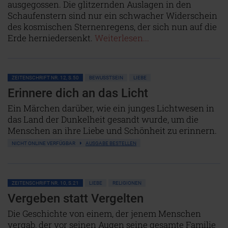
ausgegossen. Die glitzernden Auslagen in den
Schaufenstern sind nur ein schwacher Widerschein
des kosmischen Sternenregens, der sich nun auf die
Erde herniedersenkt.
Weiterlesen...
ZEITENSCHRIFT NR. 12, S.50
BEWUSSTSEIN
LIEBE
Erinnere dich an das Licht
Ein Märchen darüber, wie ein junges Lichtwesen in
das Land der Dunkelheit gesandt wurde, um die
Menschen an ihre Liebe und Schönheit zu erinnern.
NICHT ONLINE VERFÜGBAR
AUSGABE BESTELLEN
ZEITENSCHRIFT NR. 10, S.21
LIEBE
RELIGIONEN
Vergeben statt Vergelten
Die Geschichte von einem, der jenem Menschen
vergab, der vor seinen Augen seine gesamte Familie