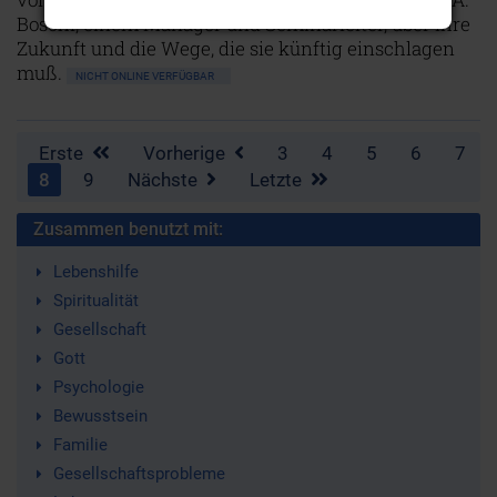
Boschi, einem Manager und Seminarleiter, über ihre
Zukunft und die Wege, die sie künftig einschlagen
muß.
NICHT ONLINE VERFÜGBAR
Erste
Vorherige
3
4
5
6
7
8
9
Nächste
Letzte
Zusammen benutzt mit:
Lebenshilfe
Spiritualität
Gesellschaft
Gott
Psychologie
Bewusstsein
Familie
Gesellschaftsprobleme