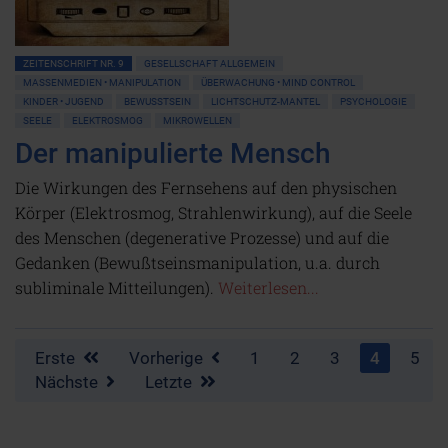
ZEITENSCHRIFT NR. 9
GESELLSCHAFT ALLGEMEIN
MASSENMEDIEN • MANIPULATION
ÜBERWACHUNG • MIND CONTROL
KINDER • JUGEND
BEWUSSTSEIN
LICHTSCHUTZ-MANTEL
PSYCHOLOGIE
SEELE
ELEKTROSMOG
MIKROWELLEN
Der manipulierte Mensch
Die Wirkungen des Fernsehens auf den physischen
Körper (Elektrosmog, Strahlenwirkung), auf die Seele
des Menschen (degenerative Prozesse) und auf die
Gedanken (Bewußtseinsmanipulation, u.a. durch
subliminale Mitteilungen).
Weiterlesen...
Erste
Vorherige
1
2
3
4
5
Nächste
Letzte