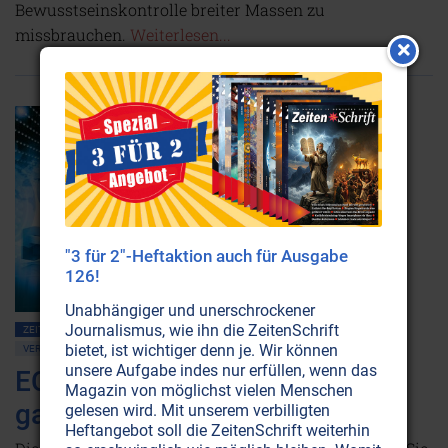
Bewusstseinskontrolle breiter Massen zu
missbrauchen.
Weiterlesen...
"3 für 2"-Heftaktion auch für Ausgabe
126!
Unabhängiger und unerschrockener
Journalismus, wie ihn die ZeitenSchrift
ZEITENSCHRIFT NR. 25
ÜBERWACHUNG • MIND CONTROL
bietet, ist wichtiger denn je. Wir können
VERSCHWÖRUNGSTHEORIEN
unsere Aufgabe indes nur erfüllen, wenn das
ECHELON: Lauscher in der
Magazin von möglichst vielen Menschen
ganzen Welt
gelesen wird. Mit unserem verbilligten
Heftangebot soll die ZeitenSchrift weiterhin