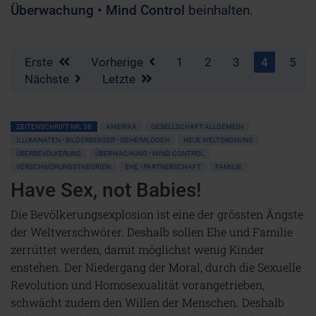
Überwachung • Mind Control
beinhalten.
Erste
Vorherige
1
2
3
4
5
Nächste
Letzte
ZEITENSCHRIFT NR. 38
AMERIKA
GESELLSCHAFT ALLGEMEIN
ILLUMINATEN • BILDERBERGER • GEHEIMLOGEN
NEUE WELTORDNUNG
ÜBERBEVÖLKERUNG
ÜBERWACHUNG • MIND CONTROL
VERSCHWÖRUNGSTHEORIEN
EHE • PARTNERSCHAFT
FAMILIE
Have Sex, not Babies!
Die Bevölkerungsexplosion ist eine der grössten Ängste
der Weltverschwörer. Deshalb sollen Ehe und Familie
zerrüttet werden, damit möglichst wenig Kinder
enstehen. Der Niedergang der Moral, durch die Sexuelle
Revolution und Homosexualität vorangetrieben,
schwächt zudem den Willen der Menschen. Deshalb