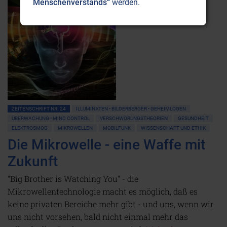
Menschenverstands“
werden.
ZEITENSCHRIFT NR. 24
ILLUMINATEN • BILDERBERGER • GEHEIMLOGEN
ÜBERWACHUNG • MIND CONTROL
VERSCHWÖRUNGSTHEORIEN
GESUNDHEIT
ELEKTROSMOG
MIKROWELLEN
MOBILFUNK
WISSENSCHAFT UND ETHIK
Die Mikrowelle - eine Waffe mit
Zukunft
"Big Brother is Watching You" - die
Mikrowellentechnologie macht es möglich, daß es
keine privaten Bereiche mehr gibt - und uns, wenn wir
uns nicht vorsehen, bald nicht einmal mehr das