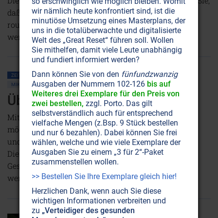
Die große Abhöraktion ist längst im Gange: Wußten Sie,
so erschwinglich wie möglich bleiben. Womit
wir nämlich heute konfrontiert sind, ist die
daß Ihre Telefonate, Faxnachrichten und E-Mails
minutiöse Umsetzung eines Masterplans, der
routinemäßig von Supercomputern aufgezeichnet
uns in die totalüberwachte und digitalisierte
werden?
Weiterlesen...
Welt des „Great Reset“ führen soll. Wollen
Sie mithelfen, damit viele Leute unabhängig
und fundiert informiert werden?
Dann können Sie von den
fünfundzwanzig
ZEITENSCHRIFT NR. 24
ÜBERWACHUNG • MIND CONTROL
ELEKTROSMOG
Ausgaben der Nummern 102-126
bis auf
MIKROWELLEN
MOBILFUNK
Weiteres drei Exemplare für den Preis von
Überwachung durch Mobilfunk
zwei bestellen,
zzgl. Porto. Das gilt
selbstverständlich auch für entsprechend
Mit dem Mobilfunk ist eine totale Überwachung
vielfache Mengen (z.Bsp. 9 Stück bestellen
möglich. So kann ein Handy beispielsweise jederzeit
und nur 6 bezahlen). Dabei können Sie frei
und überall auf einige Meter genau geortet werden.
wählen, welche und wie viele Exemplare der
Ausgaben Sie zu einem „3 für 2“-Paket
Dies ist aber noch das kleinere Problem, denn
zusammenstellen wollen.
Gespräche können auf simpelste Weise abgehört
>> Bestellen Sie Ihre Exemplare gleich hier!
werden.
NICHT ONLINE VERFÜGBAR
AUSGABE BESTELLEN
Herzlichen Dank, wenn auch Sie diese
wichtigen Informationen verbreiten und
zu
„Verteidiger des gesunden