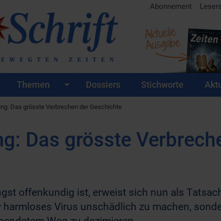
Abonnement
Leser
Aktuelle
Ausgabe
Themen
Dossiers
Stichworte
Aktu
ng: Das grösste Verbrechen der Geschichte
g: Das grösste Verbrech
ängst offenkundig ist, erweist sich nun als Tats
tiv harmloses Virus unschädlich zu machen, sond