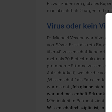
Es war zudem ein globales Expe
man absichtlich Chargen mit unte
Virus oder kein Vir
Dr. Michael Yeadon war Vizepräs
von
Pfizer
. Er ist also ein Exper
über 40 wissenschaftliche Arbeite
mehr als 20 Biotechnologieuntern
prominente Stimme wissenschaft
Aufrichtigkeit), welche die von 
„Wissenschaft“ als Farce entlarvt
worin steht: „
Ich glaube nicht me
war und massenhaft Erkrankunge
Möglichkeit in Betracht zieht, o
Wissenschaftsdisziplin ist, in 