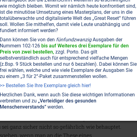
wie möglich bleiben. Womit wir nämlich heute konfrontiert sind,
lso der Medienrummel, dass das Coronavirus eben
ist die minutiöse Umsetzung eines Masterplans, der uns in die
t größter Wahrscheinlichkeit aus einem Virenlabor
totalüberwachte und digitalisierte Welt des „Great Reset“ führen
soll. Wollen Sie mithelfen, damit viele Leute unabhängig und
n entwichen sei? Immerhin hatte man zuvor alles
fundiert informiert werden?
mmen, damit diese an sich plausible These in den
Dann können Sie von den
fünfundzwanzig
Ausgaben der
edien als pure
„Verschwörungserzählung“
Nummern 102-126
bis auf Weiteres drei Exemplare für den
ellt wurde – wenn man sie denn überhaupt
Preis von zwei bestellen,
zzgl. Porto. Das gilt
selbstverständlich auch für entsprechend vielfache Mengen
e. Und nun diskutieren die „Experten“ plötzlich
(z.Bsp. 9 Stück bestellen und nur 6 bezahlen). Dabei können Sie
ft darüber? Für Yeadon ganz klar ein
frei wählen, welche und wie viele Exemplare der Ausgaben Sie
zu einem „3 für 2“-Paket zusammenstellen wollen.
ngsmanöver: „Meiner Meinung nach tut man all
>> Bestellen Sie Ihre Exemplare gleich hier!
mit die Öffentlichkeit genau das glaubt, was sie
soll: dass es nämlich tatsächlich ein neuartiges und
Herzlichen Dank, wenn auch Sie diese wichtigen Informationen
verbreiten und zu
„Verteidiger des gesunden
hrliches Virus gibt.“
Menschenverstands“
werden.
d seiner intensiven Nachforschungen hält Dr.
 sei ganz sicher nicht so gefährlich wie behauptet.
sgehen, wenn man an die These eines