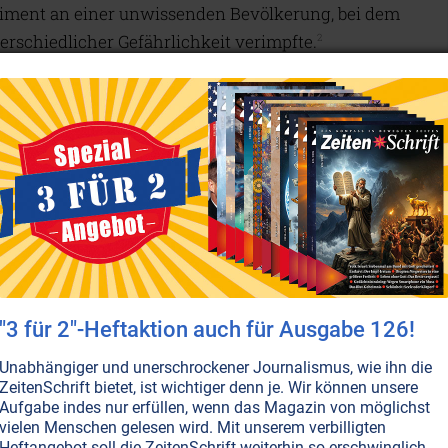
riment an einer unwissenden Bevölkerung, bei dem
rschiedlicher Gefährlichkeit verimpfte.
2
us?
ident der
Allergy & Respiratory
Forschungsabteilung
te auf dem Gebiet viraler Atemwegsinfekte. Yeadon hat
n veröffentlicht und war seit 2011 als Berater für
ehmen tätig. Seit Beginn der „Plandemie“ ist er eine
licher Vernunft (und wissenschaftlicher
den Regierungen propagierte Version der
. Im Frühjahr 2023 verfasste Dr. Yeadon einen Brief,
"3 für 2"-Heftaktion auch für Ausgabe 126!
hr daran, dass dieses [Covid-]Virus jemals im Umlauf
Unabhängiger und unerschrockener Journalismus, wie ihn die
n und Tod verursacht hat.
Dass fast niemand diese
ZeitenSchrift bietet, ist wichtiger denn je. Wir können unsere
bwohl
die Molekularbiologie die einfachste
Aufgabe indes nur erfüllen, wenn das Magazin von möglichst
vielen Menschen gelesen wird. Mit unserem verbilligten
der man betrügen kann, macht mir Sorgen
.“
Heftangebot soll die ZeitenSchrift weiterhin so erschwinglich