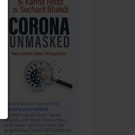
Sucharit Bhakdi, Karina Reiss
Corona unmasked
In ihrem neuen Buch halten
Bhakdi und Reiss Rückschau
und klären sachlich über die
angebliche Covid-19-Pandemie