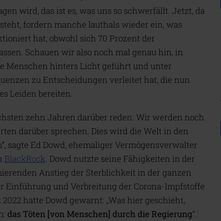
n wird, das ist es, was uns so schwerfällt. Jetzt, da
rsteht, fordern manche lauthals wieder ein, was
tioniert hat, obwohl sich 70 Prozent der
ssen. Schauen wir also noch mal genau hin, in
e Menschen hinters Licht geführt und unter
enzen zu Entscheidungen verleitet hat, die nun
es Leiden bereiten.
ächsten zehn Jahren darüber reden. Wir werden noch
ten darüber sprechen. Dies wird die Welt in den
, sagte Ed Dowd, ehemaliger Vermögensverwalter
n
BlackRock
. Dowd nutzte seine Fähigkeiten in der
ierenden Anstieg der Sterblichkeit in der ganzen
er Einführung und Verbreitung der Corona-Impfstoffe
022 hatte Dowd gewarnt: „Was hier geschieht,
n:
das Töten [von Menschen] durch die Regierung
“.
1