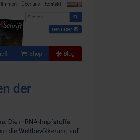
stimmen
Über uns
Kontakt
Newsletter
ell
Shop
Blog
en der
ache: Die mRNA-Impfstoffe
ern die Weltbevölkerung auf