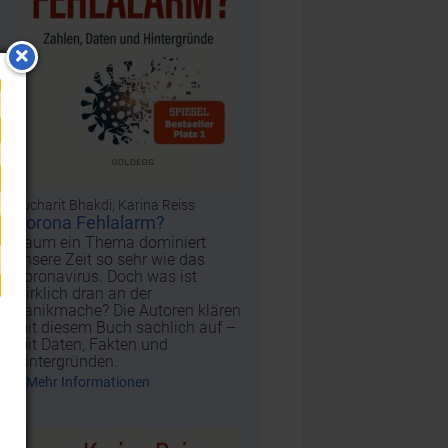
Sucharit Bhakdi, Karina Reiss
Corona Fehlalarm?
Kaum ein Thema dominiert
unsere Zeit so sehr wie das
Coronavirus. Doch was ist
wirklich dran an der
Panikmache? Die Autoren klären
mit diesem Buch sachlich auf –
mit Daten, Fakten und
Hintergründen.
Mehr Informationen