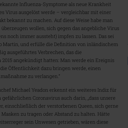
bekannte Influenza-Symptome als neue Krankheit
ges Virus ausgelöst werde – vergleichbar mit einer
ukt bekannt zu machen. Auf diese Weise habe man
überzeugen wollen, sich gegen das angebliche Virus
ns noch immer aussteht) impfen zu lassen. Das sei
 Martin, und erfülle die Definition von inländischem
ßig ausgeführtes Verbrechen, das die
 2015 angekündigt hatten: Man werde ein Ereignis
ie Öffentlichkeit dazu bringen werde, einen
enmaßnahme zu verlangen.“
chef Michael Yeadon erkennt ein weiteres Indiz für
 gefährlichen Coronavirus auch darin, „dass unsere
er, einschließlich der verstorbenen Queen, sich gerne
i Masken zu tragen oder Abstand zu halten. Hätte
eitserreger sein Unwesen getrieben, wären diese