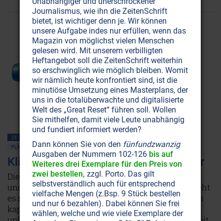
Unabhängiger und unerschrockener
Journalismus, wie ihn die ZeitenSchrift
bietet, ist wichtiger denn je. Wir können
unsere Aufgabe indes nur erfüllen, wenn das
Magazin von möglichst vielen Menschen
gelesen wird. Mit unserem verbilligten
Heftangebot soll die ZeitenSchrift weiterhin
so erschwinglich wie möglich bleiben. Womit
wir nämlich heute konfrontiert sind, ist die
minutiöse Umsetzung eines Masterplans, der
uns in die totalüberwachte und digitalisierte
Welt des „Great Reset“ führen soll. Wollen
Sie mithelfen, damit viele Leute unabhängig
und fundiert informiert werden?
ZEITENSCHRIFT NR. 100, S.6
MASSENMEDIEN • MANIPULATION
Dann können Sie von den
fünfundzwanzig
PLANET ERDE • UMWELTSCHUTZ
Ausgaben der Nummern 102-126
bis auf
Klimastreit: Der Ausverkauf der Natur
Weiteres drei Exemplare für den Preis von
zwei bestellen,
zzgl. Porto. Das gilt
Die Welt hat einen gemeinsamen Gegner: das CO2
selbstverständlich auch für entsprechend
und den Klimawandel. Bloß: Beim Klimaschutz geht
vielfache Mengen (z.Bsp. 9 Stück bestellen
es nicht um die Natur, sondern um die Rettung des
und nur 6 bezahlen). Dabei können Sie frei
kapitalistischen Wirtschaftssystems. Was
wählen, welche und wie viele Exemplare der
unbezahlbar ist, soll nun einen Preis erhalten, damit