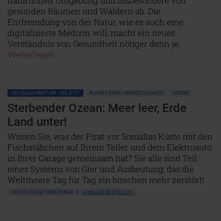
natürlichen Umgebung und insbesondere von
gesunden Bäumen und Wäldern ab. Die
Entfremdung von der Natur, wie es auch eine
digitalisierte Medizin will, macht ein neues
Verständnis von Gesundheit nötiger denn je.
Weiterlesen...
ZEITENSCHRIFT NR. 106, S.17
PLANET ERDE • UMWELTSCHUTZ
MEERE
Sterbender Ozean: Meer leer, Erde
Land unter!
Wissen Sie, was der Pirat vor Somalias Küste mit den
Fischstäbchen auf Ihrem Teller und dem Elektroauto
in Ihrer Garage gemeinsam hat? Sie alle sind Teil
eines Systems von Gier und Ausbeutung, das die
Weltmeere Tag für Tag ein bisschen mehr zerstört!
NICHT ONLINE VERFÜGBAR
AUSGABE BESTELLEN