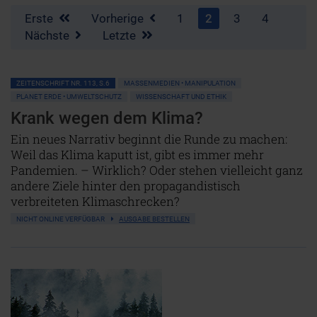
Erste
Vorherige
1
2
3
4
Nächste
Letzte
ZEITENSCHRIFT NR. 113, S.6
MASSENMEDIEN • MANIPULATION
PLANET ERDE • UMWELTSCHUTZ
WISSENSCHAFT UND ETHIK
Krank wegen dem Klima?
Ein neues Narrativ beginnt die Runde zu machen:
Weil das Klima kaputt ist, gibt es immer mehr
Pandemien. – Wirklich? Oder stehen vielleicht ganz
andere Ziele hinter den propagandistisch
verbreiteten Klimaschrecken?
NICHT ONLINE VERFÜGBAR
AUSGABE BESTELLEN