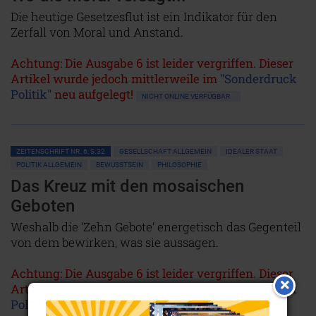
Die heutige Gesetzesflut ist ein Indikator für den
Zerfall von Moral und Anstand.
Achtung: Die Ausgabe 6 ist leider vergriffen. Dieser
Artikel wurde jedoch mittlerweile im
"Sonderdruck
Politik"
neu aufgelegt!
NICHT ONLINE VERFÜGBAR
ZEITENSCHRIFT NR. 6, S.32
GESELLSCHAFT ALLGEMEIN
IDEALER STAAT
POLITIK ALLGEMEIN
BEWUSSTSEIN
PHILOSOPHIE
Das Kreuz mit den mosaischen
Geboten
Weshalb die ‘Zehn Gebote’ energetisch das Gegenteil
von dem bewirken, was sie aussagen.
Achtung: Die Ausgabe 6 ist leider vergriffen. Dieser
Artikel wurde jedoch mittlerweile im
"Sonderdruck
Politik"
neu aufgelegt!
NICHT ONLINE VERFÜGBAR