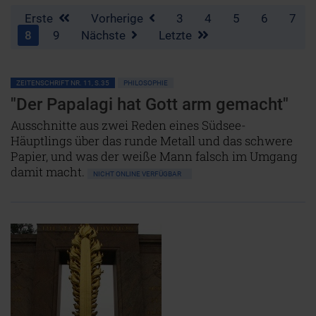
Erste
Vorherige
3
4
5
6
7
8
9
Nächste
Letzte
ZEITENSCHRIFT NR. 11, S.35
PHILOSOPHIE
"Der Papalagi hat Gott arm gemacht"
Ausschnitte aus zwei Reden eines Südsee-
Häuptlings über das runde Metall und das schwere
Papier, und was der weiße Mann falsch im Umgang
damit macht.
NICHT ONLINE VERFÜGBAR