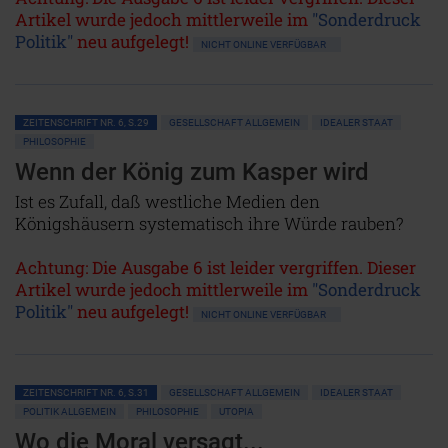
Artikel wurde jedoch mittlerweile im
"Sonderdruck
Politik"
neu aufgelegt!
NICHT ONLINE VERFÜGBAR
ZEITENSCHRIFT NR. 6, S.29
GESELLSCHAFT ALLGEMEIN
IDEALER STAAT
PHILOSOPHIE
Wenn der König zum Kasper wird
Ist es Zufall, daß westliche Medien den
Königshäusern systematisch ihre Würde rauben?
Achtung: Die Ausgabe 6 ist leider vergriffen. Dieser
Artikel wurde jedoch mittlerweile im
"Sonderdruck
Politik"
neu aufgelegt!
NICHT ONLINE VERFÜGBAR
ZEITENSCHRIFT NR. 6, S.31
GESELLSCHAFT ALLGEMEIN
IDEALER STAAT
POLITIK ALLGEMEIN
PHILOSOPHIE
UTOPIA
Wo die Moral versagt...