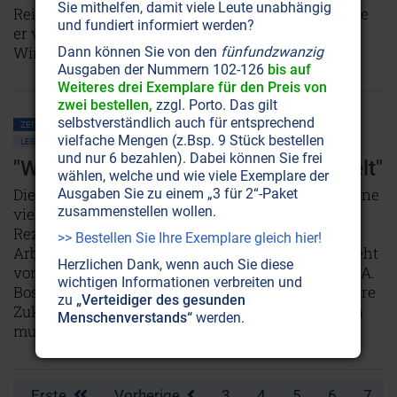
Sie mithelfen, damit viele Leute unabhängig
Reisenden in Sachen Liebe geworden. Die Welt, die
und fundiert informiert werden?
er vorwiegend bereist, ist eine des Kampfes: Die
Wirtschaft.
Dann können Sie von den
fünfundzwanzig
NICHT ONLINE VERFÜGBAR
Ausgaben der Nummern 102-126
bis auf
Weiteres drei Exemplare für den Preis von
zwei bestellen,
zzgl. Porto. Das gilt
selbstverständlich auch für entsprechend
ZEITENSCHRIFT NR. 4, S.26
GESELLSCHAFT ALLGEMEIN
WIRTSCHAFT
vielfache Mengen (z.Bsp. 9 Stück bestellen
LEBENSHILFE
PHILOSOPHIE
und nur 6 bezahlen). Dabei können Sie frei
"Wirtschaft ohne Ethik hat ausgespielt"
wählen, welche und wie viele Exemplare der
Die Arbeitslosenzahlen wachsen stetig. Die Gewinne
Ausgaben Sie zu einem „3 für 2“-Paket
zusammenstellen wollen.
vieler Konzerne auch. Es scheint, als würde die
Rezession genutzt, um die Firmen auf Kosten der
>> Bestellen Sie Ihre Exemplare gleich hier!
Arbeitnehmer zu verschlanken. Die Wirtschaft steht
Herzlichen Dank, wenn auch Sie diese
vor einem Umbruch. Wir sprachen mit Roberto A. A.
wichtigen Informationen verbreiten und
Boschi, einem Manager und Seminarleiter, über ihre
zu
„Verteidiger des gesunden
Zukunft und die Wege, die sie künftig einschlagen
Menschenverstands“
werden.
muß.
NICHT ONLINE VERFÜGBAR
Erste
Vorherige
3
4
5
6
7