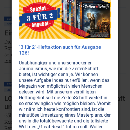
ZEITENSCHRIFT NR. 6, S.33
IDEALER STAAT
POLITIK ALLGEMEIN
BEWUSSTSEIN
PHILOSOPHIE
UTOPIA
Ein Mann mit Visionen
Die legendäre, überraschend spirituelle Rede, die
"3 für 2"-Heftaktion auch für Ausgabe
Ronald Reagan bei der Einführungszeremonie zu
126!
seiner 2. Amtszeit hielt - eine Art "Manifest einer
idealen Regierung".
Unabhängiger und unerschrockener
NICHT ONLINE VERFÜGBAR
Journalismus, wie ihn die ZeitenSchrift
bietet, ist wichtiger denn je. Wir können
unsere Aufgabe indes nur erfüllen, wenn das
ZEITENSCHRIFT NR. 4, S.22
GELD-TIPPS
WIRTSCHAFT
LEBENSHILFE
Magazin von möglichst vielen Menschen
LIEBE
PHILOSOPHIE
gelesen wird. Mit unserem verbilligten
LOLA: Das Erfolgsrezept für Wirtschaft
Heftangebot soll die ZeitenSchrift weiterhin
so erschwinglich wie möglich bleiben. Womit
und Leben
wir nämlich heute konfrontiert sind, ist die
Gäbe es für , LOLA ' ein Copyright, es läge bei
minutiöse Umsetzung eines Masterplans, der
uns in die totalüberwachte und digitalisierte
Konfuzius, Jesus, Lao Tse und Buddha Gautama.
Welt des „Great Reset“ führen soll. Wollen
René Egli, ein Schweizer Geschäftsmann, ist zum