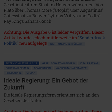
Geschichte ihren Staat im Herzen wünschten: Von
Plato über Thomas More (‘Utopia’) über Augustinus’
Gottesstaat zu Bulwer-Lyttons Vril-ya und Godfré
Ray Kings Sahara-Reich.
Achtung: Die Ausgabe 6 ist leider vergriffen. Dieser
Artikel wurde jedoch mittlerweile im
"Sonderdruck
Politik"
neu aufgelegt!
NICHT ONLINE VERFÜGBAR
ZEITENSCHRIFT NR. 6, S.23
GESELLSCHAFT ALLGEMEIN
IDEALER STAAT
POLITIK ALLGEMEIN
BEWUSSTSEIN
WASSERMANN-ZEITALTER
PHILOSOPHIE
UTOPIA
Ideale Regierung: Ein Gebot der
Zukunft
Die ideale Regierungsform orientiert sich an den
Gesetzen der Natur.
Achtung: Die Ausgabe 6 ist leider vergriffen. Dieser