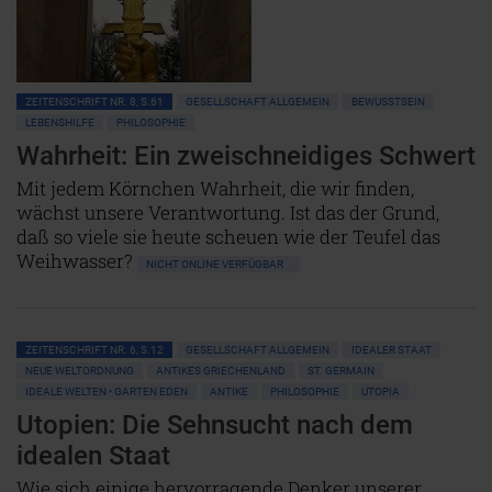
ZEITENSCHRIFT NR. 8, S.61
GESELLSCHAFT ALLGEMEIN
BEWUSSTSEIN
LEBENSHILFE
PHILOSOPHIE
Wahrheit: Ein zweischneidiges Schwert
Mit jedem Körnchen Wahrheit, die wir finden,
wächst unsere Verantwortung. Ist das der Grund,
daß so viele sie heute scheuen wie der Teufel das
Weihwasser?
NICHT ONLINE VERFÜGBAR
ZEITENSCHRIFT NR. 6, S.12
GESELLSCHAFT ALLGEMEIN
IDEALER STAAT
NEUE WELTORDNUNG
ANTIKES GRIECHENLAND
ST. GERMAIN
IDEALE WELTEN • GARTEN EDEN
ANTIKE
PHILOSOPHIE
UTOPIA
Utopien: Die Sehnsucht nach dem
idealen Staat
Wie sich einige hervorragende Denker unserer