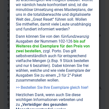
2
wir nämlich heute konfrontiert sind, ist die
15-mal höher waren, ohne dass die Temperaturen
minutiöse Umsetzung eines Masterplans, der
dramatisch anstiegen.
uns in die totalüberwachte und digitalisierte
Eine kanadische Studie aus dem Jahr 2023 bestätigt,
Welt des „Great Reset“ führen soll. Wollen
dass die Absorption im CO
-Bandzentrum schon
Sie mithelfen, damit viele Leute unabhängig
2
und fundiert informiert werden?
gesättigt ist und daher keinen zusätzlichen
Erwärmungseffekt zeigt. Deutsche Wissenschaftler wie
Dann können Sie von den
fünfundzwanzig
Professor Dieter Schildknecht setzten den
Ausgaben der Nummern 102-126
bis auf
Weiteres drei Exemplare für den Preis von
Sättigungswert schon bei 300 ppm an. Trotzdem
zwei bestellen,
zzgl. Porto. Das gilt
werden Staaten weiterhin auf die CO
-Reduzierung
2
selbstverständlich auch für entsprechend
verpflichtet. Dahinter steckt also mehr Politik als
vielfache Mengen (z.Bsp. 9 Stück bestellen
Wissenschaft.
und nur 6 bezahlen). Dabei können Sie frei
wählen, welche und wie viele Exemplare der
Im Gegensatz zur Verteufelungspropaganda des CO
2
Ausgaben Sie zu einem „3 für 2“-Paket
macht ein Mehr an Kohlendioxid die Erde fruchtbarer:
zusammenstellen wollen.
Charles Taylor und Wolfram Schlenker zeigen, dass
>> Bestellen Sie Ihre Exemplare gleich hier!
bereits ein Anstieg um 1 ppm CO
die Erträge von Mais,
2
Sojabohnen und Weizen um 0,4 %, 0,6 % und 1 %
Herzlichen Dank, wenn auch Sie diese
steigert. Die
CO
Coalition
veröffentlichte
wichtigen Informationen verbreiten und
2
zu
„Verteidiger des gesunden
Satellitendaten, die eine Begrünungszunahme um 20–