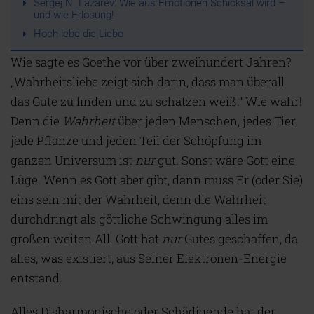
Sergej N. Lazarev: Wie aus Emotionen Schicksal wird –
und wie Erlösung!
Hoch lebe die Liebe
Wie sagte es Goethe vor über zweihundert Jahren?
„Wahrheitsliebe zeigt sich darin, dass man überall
das Gute zu finden und zu schätzen weiß.“ Wie wahr!
Denn die
Wahrheit
über jeden Menschen, jedes Tier,
jede Pflanze und jeden Teil der Schöpfung im
ganzen Universum ist
nur
gut. Sonst wäre Gott eine
Lüge. Wenn es Gott aber gibt, dann muss Er (oder Sie)
eins sein mit der Wahrheit, denn die Wahrheit
durchdringt als göttliche Schwingung alles im
großen weiten All. Gott hat
nur
Gutes geschaffen, da
alles, was existiert, aus Seiner Elektronen-Energie
entstand.
Alles Disharmonische oder Schädigende hat der