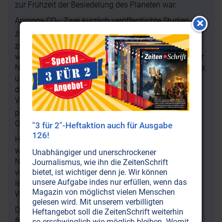
zur Frühzeit der Besiedelung des Planeten war.
Apropos CO
: Zwei kürzlich veröffentlichte Studien
2
zeigen, dass eine Verdoppelung des CO
-Gehalts nur
2
zu einem minimalen Temperaturanstieg führt. Sie
widerlegen also das wissenschaftliche Fundament der
Netto-Null-Politik. Forscher aus Taiwan, Polen, Kanada
und Österreich kamen unabhängig voneinander zu
diesem Ergebnis. Zum einen würde eine
Vervierfachung des CO
-Anstiegs von 100 auf 400
2
3
ppm
lediglich zu einem Temperaturanstieg von 0,3
Grad Celsius führen.
"3 für 2"-Heftaktion auch für Ausgabe
126!
Hinzu kommt die sogenannte Sättigungshypothese,
welche besagt, dass Gase ab einem bestimmten
Unabhängiger und unerschrockener
Niveau ihre wärmenden Eigenschaften weitgehend
Journalismus, wie ihn die ZeitenSchrift
bietet, ist wichtiger denn je. Wir können
verlieren. Der Vergleich mit der Verdoppelung der
unsere Aufgabe indes nur erfüllen, wenn das
Isolierung eines Dachbodens, die nicht doppelt so viel
Magazin von möglichst vielen Menschen
Wärme einschließt, verdeutlicht diesen Effekt.
gelesen wird. Mit unserem verbilligten
Die Sättigungshypothese erklärt auch, warum in
Heftangebot soll die ZeitenSchrift weiterhin
früheren Erdzeiten die CO
-Werte nachweislich bis zu
so erschwinglich wie möglich bleiben. Womit