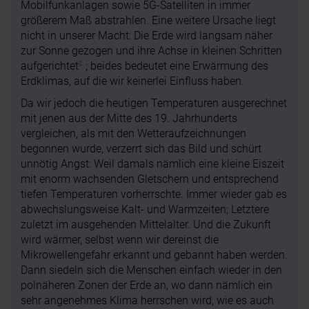
Mobilfunkanlagen sowie 5G-Satelliten in immer
größerem Maß abstrahlen. Eine weitere Ursache liegt
nicht in unserer Macht: Die Erde wird langsam näher
zur Sonne gezogen und ihre Achse in kleinen Schritten
2
aufgerichtet
; beides bedeutet eine Erwärmung des
Erdklimas, auf die wir keinerlei Einfluss haben.
Da wir jedoch die heutigen Temperaturen ausgerechnet
mit jenen aus der Mitte des 19. Jahrhunderts
vergleichen, als mit den Wetteraufzeichnungen
begonnen wurde, verzerrt sich das Bild und schürt
unnötig Angst: Weil damals nämlich eine kleine Eiszeit
mit enorm wachsenden Gletschern und entsprechend
tiefen Temperaturen vorherrschte. Immer wieder gab es
abwechslungsweise Kalt- und Warmzeiten; Letztere
zuletzt im ausgehenden Mittelalter. Und die Zukunft
wird wärmer, selbst wenn wir dereinst die
Mikrowellengefahr erkannt und gebannt haben werden.
Dann siedeln sich die Menschen einfach wieder in den
polnäheren Zonen der Erde an, wo dann nämlich ein
sehr angenehmes Klima herrschen wird, wie es auch