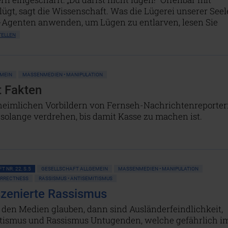
gt, sagt die Wissenschaft. Was die Lügerei unserer Seel
-Agenten anwenden, um Lügen zu entlarven, lesen Sie
TELLEN
EMEIN
MASSENMEDIEN • MANIPULATION
t Fakten
heimlichen Vorbildern von Fernseh-Nachrichtenreporte
solange verdrehen, bis damit Kasse zu machen ist.
T NR. 22, S.5
GESELLSCHAFT ALLGEMEIN
MASSENMEDIEN • MANIPULATION
ORRECTNESS
RASSISMUS • ANTISEMITISMUS
szenierte Rassismus
 den Medien glauben, dann sind Ausländerfeindlichkeit,
tismus und Rassismus Untugenden, welche gefährlich i