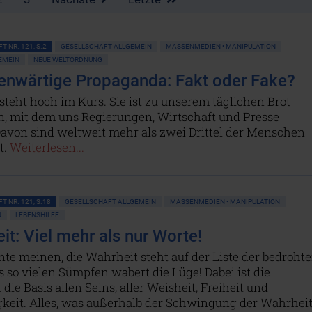
T NR. 121, S.2
GESELLSCHAFT ALLGEMEIN
MASSENMEDIEN • MANIPULATION
GEMEIN
NEUE WELTORDNUNG
enwärtige Propaganda: Fakt oder Fake?
steht hoch im Kurs. Sie ist zu unserem täglichen Brot
, mit dem uns Regierungen, Wirtschaft und Presse
Davon sind weltweit mehr als zwei Drittel der Menschen
t.
Weiterlesen...
T NR. 121, S.18
GESELLSCHAFT ALLGEMEIN
MASSENMEDIEN • MANIPULATION
LEBENSHILFE
it: Viel mehr als nur Worte!
te meinen, die Wahrheit steht auf der Liste der bedroht
s so vielen Sümpfen wabert die Lüge! Dabei ist die
die Basis allen Seins, aller Weisheit, Freiheit und
gkeit. Alles, was außerhalb der Schwingung der Wahrhei