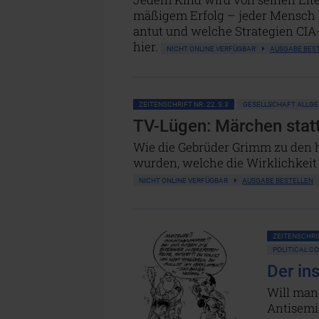
mäßigem Erfolg – jeder Mensch lü
antut und welche Strategien CIA
hier.
NICHT ONLINE VERFÜGBAR
AUSGABE BES
ZEITENSCHRIFT NR. 22, S.3
GESELLSCHAFT ALLG
TV-Lügen: Märchen stat
Wie die Gebrüder Grimm zu den 
wurden, welche die Wirklichkeit 
NICHT ONLINE VERFÜGBAR
AUSGABE BESTELLEN
ZEITENSCHRIF
POLITICAL C
Der in
Will man
Antisemi