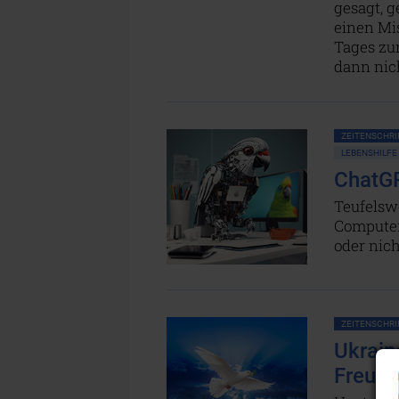
gesagt, g
einen Mi
Tages zu
dann nich
ZEITENSCHRIF
LEBENSHILFE
ChatGP
Teufelsw
Computer
oder nich
ZEITENSCHRIF
Ukrain
Freund