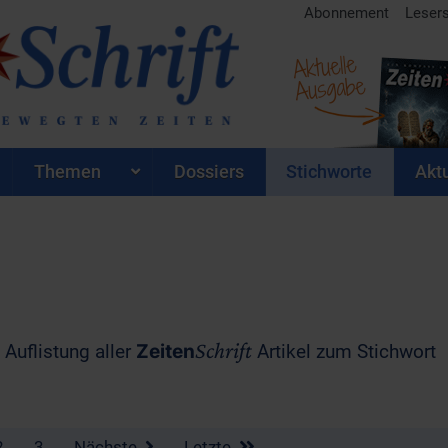
Abonnement
Leser
Aktuelle
Ausgabe
Themen
Dossiers
Stichworte
Aktu
Schrift
 Auflistung aller
Zeiten
Artikel zum Stichwort
2
3
Nächste
Letzte