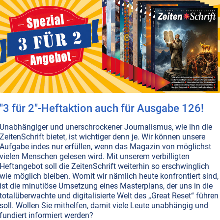
d die Meinungen nur allzu schnell gemacht, die Urteile
Und dies meist auf Basis von dem, was in der Zeitung, im
, Radio oder den sozialen Medien berichtet wird. Der
n dessen Reise in ein umkämpftes Gebiet wir hier
, wollte mit eigenen Augen sehen.
Weiterlesen...
T NR. 115, S.2
GESELLSCHAFT ALLGEMEIN
BEWUSSTSEIN
re ZeitenSchrift
"3 für 2"-Heftaktion auch für Ausgabe 126!
en auf eine lange Erfolgsgeschichte zurückblicken – un
r Treue und Unterstützung wird sie weitergehen. Wir
Unabhängiger und unerschrockener Journalismus, wie ihn die
s auf das, was die Zukunft für uns bereithält und mache
ZeitenSchrift bietet, ist wichtiger denn je. Wir können unsere
ge weiter.
Weiterlesen...
Aufgabe indes nur erfüllen, wenn das Magazin von möglichst
vielen Menschen gelesen wird. Mit unserem verbilligten
Heftangebot soll die ZeitenSchrift weiterhin so erschwinglich
wie möglich bleiben. Womit wir nämlich heute konfrontiert sind,
ist die minutiöse Umsetzung eines Masterplans, der uns in die
T NR. 99, S.9
GESELLSCHAFT ALLGEMEIN
MASSENMEDIEN • MANIPULATION
totalüberwachte und digitalisierte Welt des „Great Reset“ führen
ORRECTNESS
VERSCHWÖRUNGSTHEORIEN
soll. Wollen Sie mithelfen, damit viele Leute unabhängig und
ternet: Dein Feind und Blockierer
fundiert informiert werden?