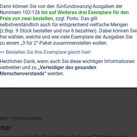
tweite Netz“ ist aus unserem Leben nicht mehr
Dann können Sie von den
fünfundzwanzig
Ausgaben der
en, doch es ist bis ins Innerste verrottet und
Nummern 102-126
bis auf Weiteres drei Exemplare für den
rt. Jetzt, wo mehr als die Hälfte der Menschheit online
Preis von zwei bestellen,
zzgl. Porto. Das gilt
das Konsequenzen: Über neue Formen der totalen Zensur
selbstverständlich auch für entsprechend vielfache Mengen
ichkeiten, dagegen anzugehen.
Weiterlesen...
(z.Bsp. 9 Stück bestellen und nur 6 bezahlen). Dabei können Sie
frei wählen, welche und wie viele Exemplare der Ausgaben Sie
zu einem „3 für 2“-Paket zusammenstellen wollen.
>> Bestellen Sie Ihre Exemplare gleich hier!
T NR. 99, S.11
GESELLSCHAFT ALLGEMEIN
MASSENMEDIEN • MANIPULATION
ORRECTNESS
Herzlichen Dank, wenn auch Sie diese wichtigen Informationen
verbreiten und zu
„Verteidiger des gesunden
Zensur und Meinungsdiktatur
Menschenverstands“
werden.
n sich im Internet weiterhin objektiv informieren
Dann gehen Sie direkt zur Quelle!
Weiterlesen...
EMEIN
POLITIK ALLGEMEIN
hter
n eingeschärft: „Du darfst nicht lügen!“ Offenbar mit