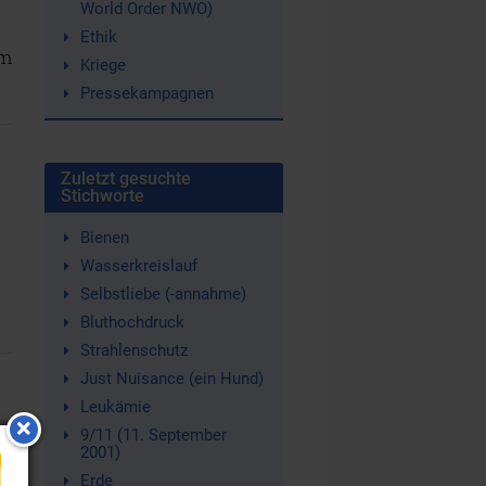
World Order NWO)
Ethik
um
Kriege
Pressekampagnen
Zuletzt gesuchte
Stichworte
Bienen
Wasserkreislauf
Selbstliebe (-annahme)
Bluthochdruck
Strahlenschutz
Just Nuisance (ein Hund)
Leukämie
9/11 (11. September
2001)
Erde