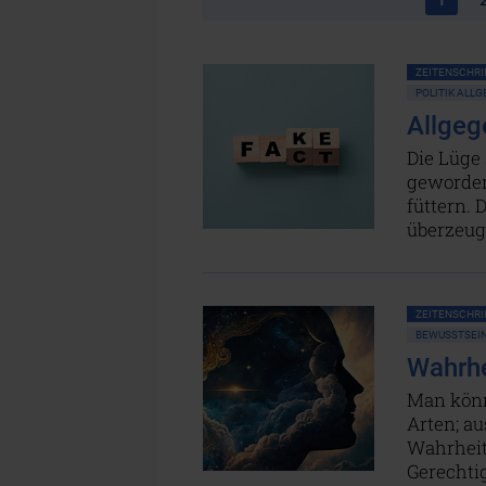
ZEITENSCHRIF
POLITIK ALL
Allgeg
Die Lüge 
geworden
füttern. 
überzeug
ZEITENSCHRIF
BEWUSSTSEIN
Wahrhe
Man könn
Arten; au
Wahrheit 
Gerechti