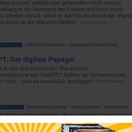
etan, erinnert, gefühlt oder gesprochen wird, erzeugt
ssklang in der Harmonie des Kosmos und kehrt eines
m Urheber zurück, damit er das Falsche berichtige. War
t gleich in der Wahrheit bleiben?
Weiterlesen...
T NR. 116, S.4
GESELLSCHAFT ALLGEMEIN
MASSENMEDIEN • MANIPULATION
T: Der digitale Papagei
erk oder Zukunftsmusik? Was können
programme wie ChatGPT? Sollten wir Sie verwenden
t? Und – sind sie tatsächlich intelligent?
Weiterlesen...
T NR. 116, S.10
GESELLSCHAFT ALLGEMEIN
POLITIK ALLGEMEIN
BRUDERSCHAFT
e-Krieg: Von einem, der auszog, um
schaft zu schließen