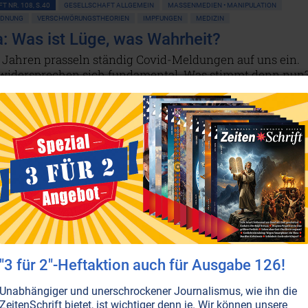
T NR. 108, S.40
GESELLSCHAFT ALLGEMEIN
MASSENMEDIEN • MANIPULATION
RDNUNG
VERSCHWÖRUNGSTHEORIEN
IMPFUNGEN
MEDIZIN
: Was ist Lüge, was Wahrheit?
i Jahren prasseln ständig Covid-Meldungen auf uns ein.
idersprechen sich fundamental. Was stimmt denn nun
n sieben gängige Thesen unter die Lupe genommen.
en...
T NR. 103, S.23
GESELLSCHAFT ALLGEMEIN
MASSENMEDIEN • MANIPULATION
GEMEIN
GESUNDHEIT
MEDIZIN
WISSENSCHAFT UND ETHIK
pflicht: Was steckt dahinter?
e ins Konzert, mit Maske in den Zug, mit Maske ins
t, in die Schule, in den Gebärsaal – nur so könnten wir
eiben, trichtern uns die Behörden ein. Tatsächlich? Nich
 es keinerlei Beweise für einen Nutzen der Maske gibt: Da
"3 für 2"-Heftaktion auch für Ausgabe 126!
ange Tragen von Gesichtsmasken gefährdet sogar unser
che und psychische Gesundheit.
Weiterlesen...
Unabhängiger und unerschrockener Journalismus, wie ihn die
ZeitenSchrift bietet, ist wichtiger denn je. Wir können unsere