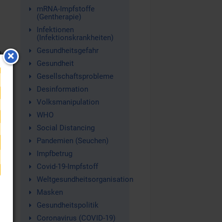
mRNA-Impfstoffe
(Gentherapie)
Infektionen
(Infektionskrankheiten)
Gesundheitsgefahr
?
Gesundheit
Gesellschaftsprobleme
Desinformation
Volksmanipulation
WHO
Social Distancing
Pandemien (Seuchen)
Impfbetrug
Covid-19-Impfstoff
t
Weltgesundheitsorganisation
s
Masken
e
Gesundheitspolitik
Coronavirus (COVID-19)