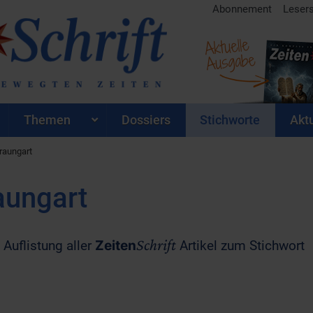
Abonnement
Leser
Aktuelle
Ausgabe
Themen
Dossiers
Stichworte
Aktu
raungart
aungart
Schrift
 Auflistung aller
Zeiten
Artikel zum Stichwort