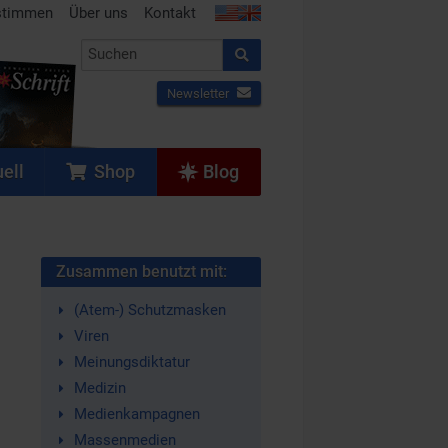
stimmen
Über uns
Kontakt
Newsletter
ell
Shop
Blog
Zusammen benutzt mit:
(Atem-) Schutzmasken
Viren
Meinungsdiktatur
Medizin
Medienkampagnen
Massenmedien