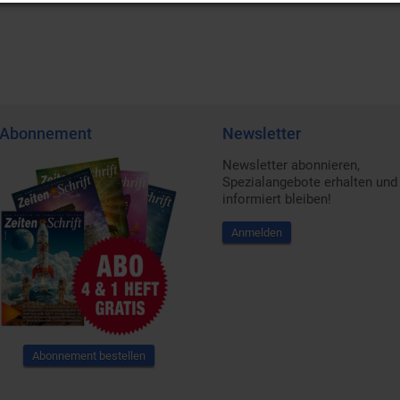
Abonnement
Newsletter
Newsletter abonnieren,
Spezialangebote erhalten und
informiert bleiben!
Anmelden
Abonnement bestellen