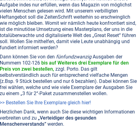
Aufgabe indes nur erfüllen, wenn das Magazin von möglichst
vielen Menschen gelesen wird. Mit unserem verbilligten
T NR. 76, S.41
WIRTSCHAFT
PLANET ERDE • UMWELTSCHUTZ
Heftangebot soll die ZeitenSchrift weiterhin so erschwinglich
 WISSENSCHAFT
wie möglich bleiben. Womit wir nämlich heute konfrontiert sind,
 to Cradle: Hoffnung für einen überlastete
ist die minutiöse Umsetzung eines Masterplans, der uns in die
totalüberwachte und digitalisierte Welt des „Great Reset“ führen
en
soll. Wollen Sie mithelfen, damit viele Leute unabhängig und
e Gewässer, rasantes Aussterben vieler Tier- und
fundiert informiert werden?
arten, Zivilisationskrankheiten…Wir haben uns eine
Dann können Sie von den
fünfundzwanzig
Ausgaben der
 aufgeladen, die wir wohl bald nicht mehr tragen könne
Nummern 102-126
bis auf Weiteres drei Exemplare für den
achhaltigkeit und Recycling in aller Munde sind,
Preis von zwei bestellen,
zzgl. Porto. Das gilt
ir irgendwie nicht vom Fleck. Ein Konzept, das
selbstverständlich auch für entsprechend vielfache Mengen
macht, ist Cradle to Cradle. Es propagiert die Freude am
(z.Bsp. 9 Stück bestellen und nur 6 bezahlen). Dabei können Sie
frei wählen, welche und wie viele Exemplare der Ausgaben Sie
ren, Konsumieren und Entsorgen. Es steht für Schönheit,
zu einem „3 für 2“-Paket zusammenstellen wollen.
 und Leben, dadurch dass wir uns die Natur zum Vorbild
.
Weiterlesen...
>> Bestellen Sie Ihre Exemplare gleich hier!
Herzlichen Dank, wenn auch Sie diese wichtigen Informationen
verbreiten und zu
„Verteidiger des gesunden
Menschenverstands“
werden.