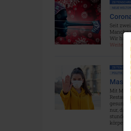
ZEITENSCHRIF
NEUE WELTO
Corona
Seit zwe
Manche w
Wir habe
Weiterles
ZEITENSCHRIF
POLITIK ALL
Masken
Mit Mask
Restauran
gesund bl
nur, dass
stundenl
körperli