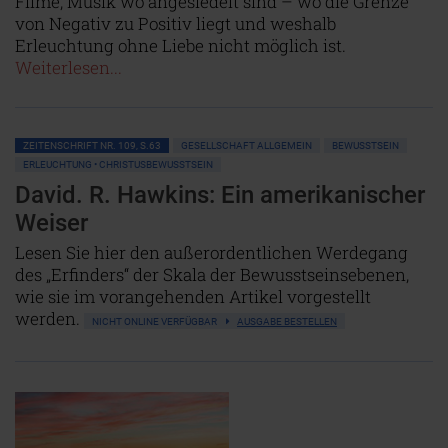
Filme, Musik wo angesiedelt sind – wo die Grenze
von Negativ zu Positiv liegt und weshalb
Erleuchtung ohne Liebe nicht möglich ist.
Weiterlesen...
ZEITENSCHRIFT NR. 109, S.63
GESELLSCHAFT ALLGEMEIN
BEWUSSTSEIN
ERLEUCHTUNG • CHRISTUSBEWUSSTSEIN
David. R. Hawkins: Ein amerikanischer
Weiser
Lesen Sie hier den außerordentlichen Werdegang
des „Erfinders“ der Skala der Bewusstseinsebenen,
wie sie im vorangehenden Artikel vorgestellt
werden.
NICHT ONLINE VERFÜGBAR
AUSGABE BESTELLEN