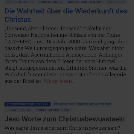
PROPHEZEIUNGEN
JESUS CHRISTUS
KIRCHE • CHRISTENTUM
RELIGIONEN
Die Wahrheit über die Wiederkunft des
Christus
„Tausend, aber nimmer Tausend“ orakelte der
Schweizer Nationalheilige Niklaus von der Flühe
(1417–1487) einst. Das Jahr 2000 kam und ging, ohne
dass die Welt untergegangen wäre. Was aber nicht
heißt, dass Abermillionen Armageddon-Anhänger
ihren Traum von dem Erlöser, der vom Himmel
steigt, aufgegeben hätten. Erfahren Sie hier, was die
Wahrheit hinter dieser missverstandenen Allegorie
aus der Bibel ist.
Weiterlesen...
ZEITENSCHRIFT NR. 119, S.26
ERLEUCHTUNG • CHRISTUSBEWUSSTSEIN
JESUS CHRISTUS
KIRCHE • CHRISTENTUM
Jesu Worte zum Christusbewusstsein
Was sagte Jesus einst zum Christusbewusstsein?