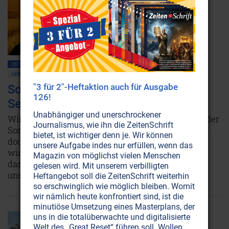
ZEITENSCHRIFT NR. 110, S.20
BEWUSSTSEIN
GEBET • MEDITATION
LEBENSHILFE
ATEM • PRANHA • AURA
GEIST
"3 für 2"-Heftaktion auch für Ausgabe
Sonnen-Yoga: Zurück zur Quelle des
126!
Seins!
Unabhängiger und unerschrockener
Wir Menschen fühlen uns in den Strahlenarmen der
Journalismus, wie ihn die ZeitenSchrift
Sonne geborgen und wohl. Kein Wunder: Sind wir
bietet, ist wichtiger denn je. Wir können
doch Kinder der Sonne! Doch genau das scheinen
unsere Aufgabe indes nur erfüllen, wenn das
wir vergessen zu haben. Es ist daher höchste Zeit,
Magazin von möglichst vielen Menschen
dass wir uns wieder daran erinnern und uns mit
gelesen wird. Mit unserem verbilligten
unserer Quelle verbinden.
Weiterlesen...
Heftangebot soll die ZeitenSchrift weiterhin
so erschwinglich wie möglich bleiben. Womit
wir nämlich heute konfrontiert sind, ist die
minutiöse Umsetzung eines Masterplans, der
uns in die totalüberwachte und digitalisierte
Welt des „Great Reset“ führen soll. Wollen