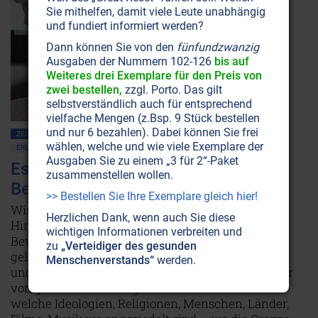
Sie mithelfen, damit viele Leute unabhängig
und fundiert informiert werden?
Dann können Sie von den
fünfundzwanzig
Ausgaben der Nummern 102-126
bis auf
Weiteres drei Exemplare für den Preis von
zwei bestellen,
zzgl. Porto. Das gilt
selbstverständlich auch für entsprechend
vielfache Mengen (z.Bsp. 9 Stück bestellen
und nur 6 bezahlen). Dabei können Sie frei
ZEITENSCHRIFT NR. 109, S.48
GESELLSCHAFT ALLGEMEIN
BEWUSSTSEIN
wählen, welche und wie viele Exemplare der
ERLEUCHTUNG • CHRISTUSBEWUSSTSEIN
LEBENSHILFE
Ausgaben Sie zu einem „3 für 2“-Paket
Es ist alles eine Frage des
zusammenstellen wollen.
Bewusstseins!
>> Bestellen Sie Ihre Exemplare gleich hier!
Wir bestimmen in jedem Augenblick, ob wir im
Herzlichen Dank, wenn auch Sie diese
Himmel oder in der Hölle leben. Doch was ist
wichtigen Informationen verbreiten und
Bewusstsein eigentlich? Vor einigen Jahren ist es
zu
„Verteidiger des gesunden
gelungen, Bewusstseinsebenen klar zu definieren
Menschenverstands“
werden.
und zu messen. Lesen Sie hier, wie die Stufenleiter
von ganz unten nach ganz oben aussieht und
welche Ideologien, Religionen, Menschen, Länder,