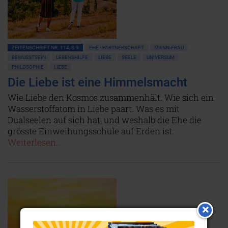
ZEITENSCHRIFT NR. 114, S.9
EHE • PARTNERSCHAFT
MANN-FRAU
BEWUSSTSEIN
LEBENSHILFE
LIEBE
SEELE
UNIVERSUM
PHILOSOPHIE
LIEBE
Die Liebe ist eine Himmelsmacht
Wie Liebe den Kosmos zusammenhält. Wie sich ein
Wasserstoffatom in Liebe paart. Was es mit
Dualseelen auf sich hat, und weshalb die Ehe die
grösste Einweihungsschule auf Erden ist.
Weiterlesen...