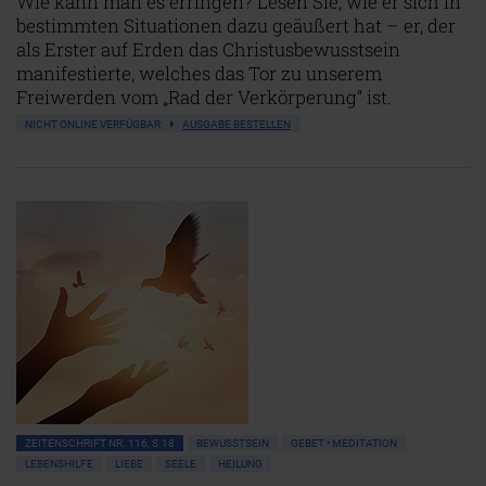
Wie kann man es erringen? Lesen Sie, wie er sich in
bestimmten Situationen dazu geäußert hat – er, der
als Erster auf Erden das Christusbewusstsein
manifestierte, welches das Tor zu unserem
Freiwerden vom „Rad der Verkörperung“ ist.
NICHT ONLINE VERFÜGBAR
AUSGABE BESTELLEN
ZEITENSCHRIFT NR. 116, S.18
BEWUSSTSEIN
GEBET • MEDITATION
LEBENSHILFE
LIEBE
SEELE
HEILUNG