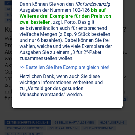
Dann können Sie von den
fünfundzwanzig
ZEITENSCHRIFT NR. 103, S.45
AMERIKA
DEUTSCHLAND
Ausgaben der Nummern 102-126
bis auf
GESELLSCHAFT ALLGEMEIN
GLOBALISIERUNG
MASSENMEDIEN • MANIPULATION
POLITICAL CORRECTNESS
Weiteres drei Exemplare für den Preis von
POLITIK ALLGEMEIN
NEUE WELTORDNUNG
zwei bestellen,
zzgl. Porto. Das gilt
selbstverständlich auch für entsprechend
Kulturmarxismus: Black Lives Matter?
vielfache Mengen (z.Bsp. 9 Stück bestellen
Wie sehr die in den Leitmedien so verklärte
und nur 6 bezahlen). Dabei können Sie frei
Protestbewegung Black Lives Matter (BLM) den
wählen, welche und wie viele Exemplare der
Absichten einer schwerreichen Schattenelite dient,
Ausgaben Sie zu einem „3 für 2“-Paket
wollen wir im Folgenden betrachten. Denn die
zusammenstellen wollen.
Aktivisten wollen weit mehr als nur soziale
>> Bestellen Sie Ihre Exemplare gleich hier!
Gerechtigkeit: Sie geben offen zu, am Umsturz des
Herzlichen Dank, wenn auch Sie diese
ganzen Systems zu arbeiten – was exakt der Grund
wichtigen Informationen verbreiten und
ist, weshalb solche Aktivistengruppen von
zu
„Verteidiger des gesunden
milliardenschweren philanthropischen Stiftungen
Menschenverstands“
werden.
finanziert werden.
NICHT ONLINE VERFÜGBAR
AUSGABE BESTELLEN
ZEITENSCHRIFT NR. 103, S.48
GESELLSCHAFT ALLGEMEIN
GLOBALISIERUNG
POLITICAL CORRECTNESS
POLITIK ALLGEMEIN
NEUE WELTORDNUNG
KIRCHE • CHRISTENTUM