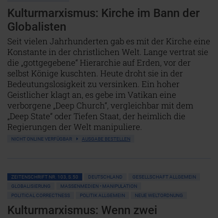
Kulturmarxismus: Kirche im Bann der
Globalisten
Seit vielen Jahrhunderten gab es mit der Kirche eine
Konstante in der christlichen Welt. Lange vertrat sie
die „gottgegebene“ Hierarchie auf Erden, vor der
selbst Könige kuschten. Heute droht sie in der
Bedeutungslosigkeit zu versinken. Ein hoher
Geistlicher klagt an, es gebe im Vatikan eine
verborgene „Deep Church“, vergleichbar mit dem
„Deep State“ oder Tiefen Staat, der heimlich die
Regierungen der Welt manipuliere.
NICHT ONLINE VERFÜGBAR
AUSGABE BESTELLEN
ZEITENSCHRIFT NR. 103, S.50
DEUTSCHLAND
GESELLSCHAFT ALLGEMEIN
GLOBALISIERUNG
MASSENMEDIEN • MANIPULATION
POLITICAL CORRECTNESS
POLITIK ALLGEMEIN
NEUE WELTORDNUNG
Kulturmarxismus: Wenn zwei