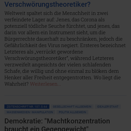
Verschwörungstheoretiker?
Weltweit spaltet sich die Menschheit in zwei
verfeindete Lager auf: Jenes, das Corona als
potenziell tödliche Seuche fürchtet, und jenes, das
darin vor allem ein Instrument sieht, um die
Bürgerrechte dauerhaft zu beschränken, jedoch die
Gefährlichkeit des Virus negiert. Ersteres bezeichnet
Letzteres als „verrückt gewordene
Verschwörungstheoretiker“, während Letzteres
verzweifelt angesichts der vielen schlafenden
Schafe, die willig und ohne einmal zu blöken dem
Henker aller Freiheit entgegentrotten. Wo liegt die
Wahrheit?
Weiterlesen...
ZEITENSCHRIFT NR. 107, S.64
GESELLSCHAFT ALLGEMEIN
IDEALER STAAT
MASSENMEDIEN • MANIPULATION
POLITIK ALLGEMEIN
Demokratie: "Machtkonzentration
braucht ein Gegengewicht"