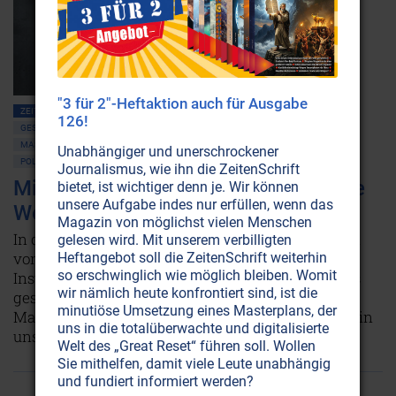
"3 für 2"-Heftaktion auch für Ausgabe
ZEITENSCHRIFT NR. 103, S.42
AMERIKA
DEUTSCHLAND
126!
GESELLSCHAFT ALLGEMEIN
GLOBALISIERUNG
MASSENMEDIEN • MANIPULATION
POLITICAL CORRECTNESS
Unabhängiger und unerschrockener
POLITIK ALLGEMEIN
NEUE WELTORDNUNG
Journalismus, wie ihn die ZeitenSchrift
Mit dem Kulturmarxismus in die neue
bietet, ist wichtiger denn je. Wir können
unsere Aufgabe indes nur erfüllen, wenn das
Weltordnung?
Magazin von möglichst vielen Menschen
In der „freien Welt“ wird das unabhängige Denken
gelesen wird. Mit unserem verbilligten
vom Meinungsdiktat erstickt, das sich in allen
Heftangebot soll die ZeitenSchrift weiterhin
so erschwinglich wie möglich bleiben. Womit
Institutionen der Gesellschaft festgesetzt hat. Dies
wir nämlich heute konfrontiert sind, ist die
geschah ebenso stetig wie die Manipulation der
minutiöse Umsetzung eines Masterplans, der
Massenpsyche. Das Jahr 2020 offenbart nun, wohin
uns in die totalüberwachte und digitalisierte
uns der Weg führt.
Weiterlesen...
Welt des „Great Reset“ führen soll. Wollen
Sie mithelfen, damit viele Leute unabhängig
und fundiert informiert werden?