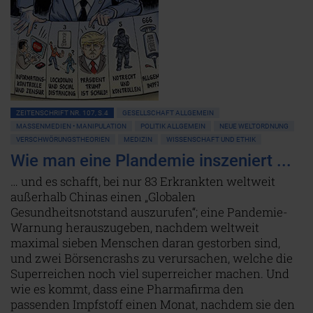
ZEITENSCHRIFT NR. 107, S.4
GESELLSCHAFT ALLGEMEIN
MASSENMEDIEN • MANIPULATION
POLITIK ALLGEMEIN
NEUE WELTORDNUNG
VERSCHWÖRUNGSTHEORIEN
MEDIZIN
WISSENSCHAFT UND ETHIK
Wie man eine Plandemie inszeniert ...
… und es schafft, bei nur 83 Erkrankten weltweit
außerhalb Chinas einen „Globalen
Gesundheitsnotstand auszurufen“; eine Pandemie-
Warnung herauszugeben, nachdem weltweit
maximal sieben Menschen daran gestorben sind,
und zwei Börsencrashs zu verursachen, welche die
Superreichen noch viel superreicher machen. Und
wie es kommt, dass eine Pharmafirma den
passenden Impfstoff einen Monat, nachdem sie den