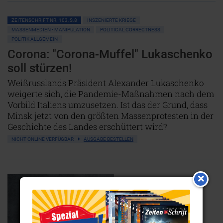
ZEITENSCHRIFT NR. 103, S.8
INSZENIERTE KRIEGE
MASSENMEDIEN • MANIPULATION
POLITICAL CORRECTNESS
POLITIK ALLGEMEIN
Corona: "Corona-Muffel" Lukaschenko
soll stürzen!
Weißrusslands Präsident Alexander Lukaschenko
weigerte sich, die Pandemie-Maßnahmen nach dem
Vorbild Italiens umzusetzen. Ist das der Grund, dass
Minsk jetzt von den größten Massenprotesten in der
Geschichte des Landes erschüttert wird?
NICHT ONLINE VERFÜGBAR
AUSGABE BESTELLEN