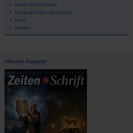
Ketone (Ketonkörper)
Ketogene Ernährung (Ketose)
Irland
Demenz
Aktuelle Ausgabe