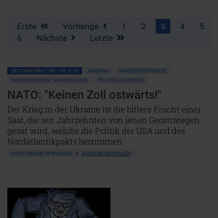
Erste
Vorherige
1
2
3
4
5
6
Nächste
Letzte
ZEITENSCHRIFT NR. 109, S.16
AMERIKA
INSZENIERTE KRIEGE
MASSENMEDIEN • MANIPULATION
POLITIK ALLGEMEIN
NATO: "Keinen Zoll ostwärts!"
Der Krieg in der Ukraine ist die bittere Frucht einer
Saat, die seit Jahrzehnten von jenen Geostrategen
gesät wird, welche die Politik der USA und des
Nordatlantikpakts bestimmen.
NICHT ONLINE VERFÜGBAR
AUSGABE BESTELLEN