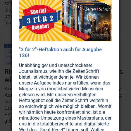
schockierend: Über Rückkoppelungen mit den
allgegenwärtigen technischen Wellen wird sie
unaufhörlich durch unsere Atmosphäre und
biologischen Systeme gejagt.
NICHT ONLINE VERFÜGBAR
ZEITENSCHRIFT NR. 1, S.13
HOHLE PLANETEN • HOHLE ERDE
"3 für 2"-Heftaktion auch für Ausgabe
IDEALE WELTEN • GARTEN EDEN
UFOS
SHAMBALLAH
UTOPIA
126!
PLANET ERDE • UMWELTSCHUTZ
ATOMSPALTUNG • RADIOAKTIVITÄT
WISSENSCHAFT UND ETHIK
Unabhängiger und unerschrockener
Richard E. Byrd: "Nein!!! Es schaut aus
Journalismus, wie ihn die ZeitenSchrift
bietet, ist wichtiger denn je. Wir können
wie ein Mammut!"
unsere Aufgabe indes nur erfüllen, wenn das
Am 19. Februar 1947 hatte der amerikanische Navy-
Magazin von möglichst vielen Menschen
Admiral Richard Evelyn Byrd vor, über den Nordpol
gelesen wird. Mit unserem verbilligten
Heftangebot soll die ZeitenSchrift weiterhin
zu fliegen. Stattdessen landete er im Innern der
so erschwinglich wie möglich bleiben. Womit
Erde. Lesen Sie hier sein Tagebuch, das vom
wir nämlich heute konfrontiert sind, ist die
Pentagon seit Jahrzehnten unter Verschluß
minutiöse Umsetzung eines Masterplans, der
gehalten wird.
NICHT ONLINE VERFÜGBAR
AUSGABE BESTELLEN
uns in die totalüberwachte und digitalisierte
Welt des „Great Reset“ führen soll. Wollen