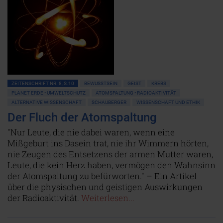
ZEITENSCHRIFT NR. 8, S.10
BEWUSSTSEIN
GEIST
KREBS
PLANET ERDE • UMWELTSCHUTZ
ATOMSPALTUNG • RADIOAKTIVITÄT
ALTERNATIVE WISSENSCHAFT
SCHAUBERGER
WISSENSCHAFT UND ETHIK
Der Fluch der Atomspaltung
"Nur Leute, die nie dabei waren, wenn eine
Mißgeburt ins Dasein trat, nie ihr Wimmern hörten,
nie Zeugen des Entsetzens der armen Mutter waren,
Leute, die kein Herz haben, vermögen den Wahnsinn
der Atomspaltung zu befürworten." – Ein Artikel
über die physischen und geistigen Auswirkungen
der Radioaktivität.
Weiterlesen...