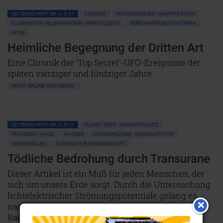
ZEITENSCHRIFT NR. 4, S.51
AMERIKA
MASSENMEDIEN • MANIPULATION
ILLUMINATEN • BILDERBERGER • GEHEIMLOGEN
VERSCHWÖRUNGSTHEORIEN
UFOS
Heimliche Begegnung der Dritten Art
Eine Chronik der ‘Top Secret’-UFO-Ereignisse der
späten vierziger und fünfziger Jahre.
NICHT ONLINE VERFÜGBAR
ZEITENSCHRIFT NR. 3, S.17
PLANET ERDE • UMWELTSCHUTZ
PFLANZEN • WALD
WASSER
ATOMSPALTUNG • RADIOAKTIVITÄT
MIKROWELLEN
ALTERNATIVE WISSENSCHAFT
Tödliche Bedrohung durch Transurane
Dieser Artikel ist ein Muß für jeden Menschen, der
sich um unsere Erde sorgt. Durch die Untersuchung
lichtelektrischer Strömungspotentiale gelang es
nachzuweisen, welche Wege die freigesetzte
Radioaktivität geht. Das Ergebnis ist mehr als