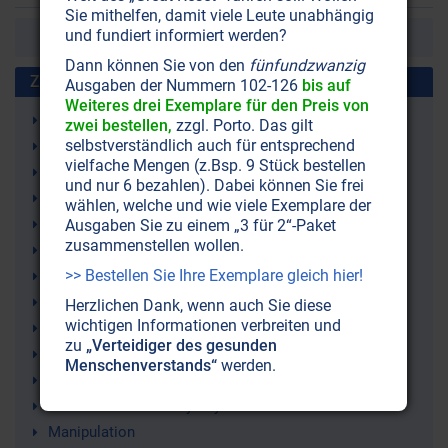
Sie mithelfen, damit viele Leute unabhängig
und fundiert informiert werden?
Erste
Vorherige
1
2
Dann können Sie von den
fünfundzwanzig
Zusammen benutzt mit:
Ausgaben der Nummern 102-126
bis auf
Weiteres drei Exemplare für den Preis von
Kernspaltung
zwei bestellen,
zzgl. Porto. Das gilt
selbstverständlich auch für entsprechend
CIA (Central Intelligence Agency)
vielfache Mengen (z.Bsp. 9 Stück bestellen
UFOs
und nur 6 bezahlen). Dabei können Sie frei
USA (Vereinigte Staaten von Amerika)
wählen, welche und wie viele Exemplare der
Verschwörungstheorien
Ausgaben Sie zu einem „3 für 2“-Paket
zusammenstellen wollen.
Admiral Byrd
>> Bestellen Sie Ihre Exemplare gleich hier!
Amerika
Atomspaltung
Herzlichen Dank, wenn auch Sie diese
wichtigen Informationen verbreiten und
Alternativ-Wissenschaft
zu
„Verteidiger des gesunden
Weltverschwörungstheorien
Menschenverstands“
werden.
Atomenergie
Admiral Richard Evelyn Byrd
Manipulation