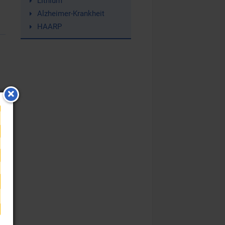
Lithium
Alzheimer-Krankheit
HAARP
f: