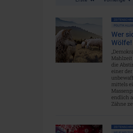
ZEITENSCHRIF
POLITIK ALL
Wer si
Wölfe!
„Demokrat
Mahlzeit 
die Abst
einer der
unbewaff
mittels e
Massenps
endlich a
Zähne ze
ZEITENSCHRIF
NEUE WELTO