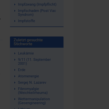
Impfzwang (Impfpflicht)
Impfschaden (Post Vac
Syndrom)
?
Impfstoffe
Zuletzt gesuchte
Stichworte
Leukämie
9/11 (11. September
2001)
Erde
s
Atomenergie
-
Sergej N. Lazarev
Fibromyalgie
(Weichteilrheuma)
Wettermanipulation
(Geoengineering)