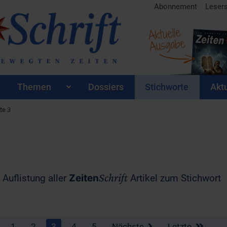
Abonnement
Leser
Aktuelle
Ausgabe
Themen
Dossiers
Stichworte
Aktu
te 3
Schrift
 Auflistung aller
Zeiten
Artikel zum Stichwort
1
2
3
4
5
Nächste
Letzte