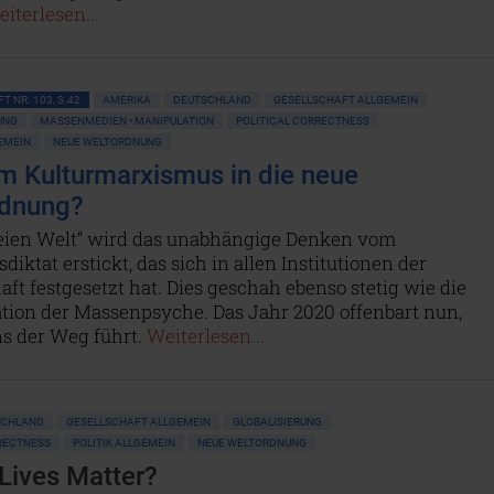
iterlesen...
T NR. 103, S.42
AMERIKA
DEUTSCHLAND
GESELLSCHAFT ALLGEMEIN
UNG
MASSENMEDIEN • MANIPULATION
POLITICAL CORRECTNESS
GEMEIN
NEUE WELTORDNUNG
m Kulturmarxismus in die neue
rdnung?
freien Welt“ wird das unabhängige Denken vom
iktat erstickt, das sich in allen Institutionen der
aft festgesetzt hat. Dies geschah ebenso stetig wie die
tion der Massenpsyche. Das Jahr 2020 offenbart nun,
s der Weg führt.
Weiterlesen...
SCHLAND
GESELLSCHAFT ALLGEMEIN
GLOBALISIERUNG
RECTNESS
POLITIK ALLGEMEIN
NEUE WELTORDNUNG
Lives Matter?