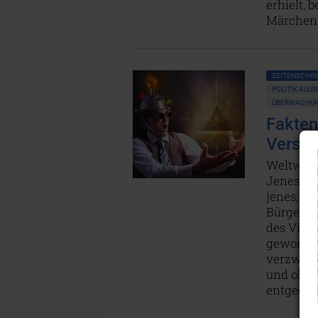
erhielt, 
Märchen, 
ZEITENSCHRIF
POLITIK ALL
ÜBERWACHUNG
Fakten
Versch
Weltweit 
Jenes, da
jenes, da
Bürgerrec
des Virus
geworden
verzweife
und ohne
entgegen