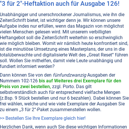
"3 für 2"-Heftaktion auch für Ausgabe 126!
T NR. 107, S.40
MASSENMEDIEN • MANIPULATION
IMPFUNGEN
MEDIZIN
Unabhängiger und unerschrockener Journalismus, wie ihn die
T UND ETHIK
ZeitenSchrift bietet, ist wichtiger denn je. Wir können unsere
Knapp: Von den Massenmedien
Aufgabe indes nur erfüllen, wenn das Magazin von möglichst
vielen Menschen gelesen wird. Mit unserem verbilligten
hwiegene News
Heftangebot soll die ZeitenSchrift weiterhin so erschwinglich
ose Impfpässe und Covid-Zertifikate!+++Geimpfte: die
wie möglich bleiben. Womit wir nämlich heute konfrontiert sind,
Super-Spreader“+++Pandemie der Ungeimpften?
ist die minutiöse Umsetzung eines Masterplans, der uns in die
a-Impfschäden nehmen rasant zu+++Ivermectin könnt
totalüberwachte und digitalisierte Welt des „Great Reset“ führen
demie beenden+++
Weiterlesen...
soll. Wollen Sie mithelfen, damit viele Leute unabhängig und
fundiert informiert werden?
Dann können Sie von den
fünfundzwanzig
Ausgaben der
Nummern 102-126
bis auf Weiteres drei Exemplare für den
ANIPULATION
IMPFUNGEN
MEDIZIN
Preis von zwei bestellen,
zzgl. Porto. Das gilt
ungen sicher?
selbstverständlich auch für entsprechend vielfache Mengen
(z.Bsp. 9 Stück bestellen und nur 6 bezahlen). Dabei können Sie
r und heute vielleicht mehr denn je ein Tabu. Klar, sagt di
frei wählen, welche und wie viele Exemplare der Ausgaben Sie
es gibt keine Risiken. Allerdings ist sie sich da selbst
zu einem „3 für 2“-Paket zusammenstellen wollen.
n Fällen, in denen Kinder und Jugendliche durch
>> Bestellen Sie Ihre Exemplare gleich hier!
eweisen das Gegenteil.
NICHT ONLINE VERFÜGBAR
AUSGABE BESTELLEN
Herzlichen Dank, wenn auch Sie diese wichtigen Informationen