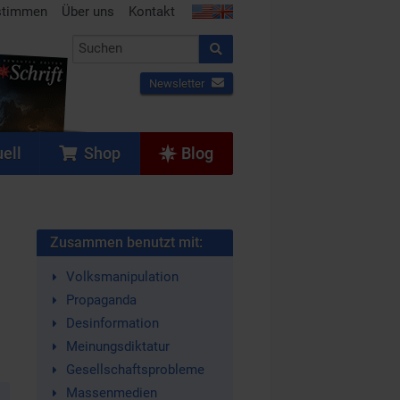
stimmen
Über uns
Kontakt
Newsletter
ell
Shop
Blog
Zusammen benutzt mit:
Volksmanipulation
Propaganda
Desinformation
Meinungsdiktatur
Gesellschaftsprobleme
Massenmedien