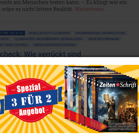
bereits am Menschen testen kann. – Es klingt wie ein
wäre es nicht bittere Realität.
Weiterlesen...
T NR. 107, S.16
GESELLSCHAFT ALLGEMEIN
MASSENMEDIEN • MANIPULATION
GEMEIN
ILLUMINATEN • BILDERBERGER • GEHEIMLOGEN
NEUE WELTORDNUNG
 • MIND CONTROL
VERSCHWÖRUNGSTHEORIEN
check: Wie verrückt sind
wörungstheoretiker?
spaltet sich die Menschheit in zwei verfeindete Lager au
s Corona als potenziell tödliche Seuche fürchtet, und
s darin vor allem ein Instrument sieht, um die
hte dauerhaft zu beschränken, jedoch die Gefährlichkeit
 negiert. Ersteres bezeichnet Letzteres als „verrückt
e Verschwörungstheoretiker“, während Letzteres
lt angesichts der vielen schlafenden Schafe, die willig
 einmal zu blöken dem Henker aller Freiheit
trotten. Wo liegt die Wahrheit?
Weiterlesen...