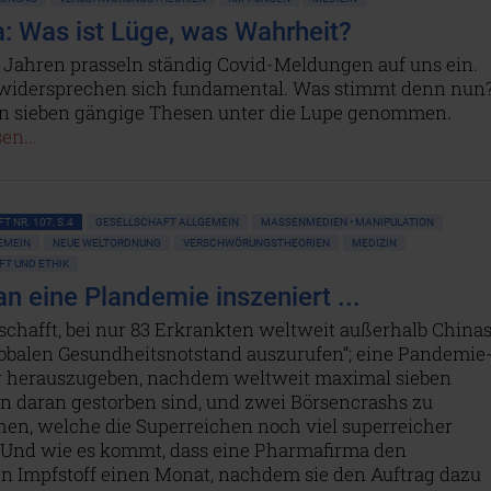
: Was ist Lüge, was Wahrheit?
i Jahren prasseln ständig Covid-Meldungen auf uns ein.
idersprechen sich fundamental. Was stimmt denn nun
n sieben gängige Thesen unter die Lupe genommen.
en...
T NR. 107, S.4
GESELLSCHAFT ALLGEMEIN
MASSENMEDIEN • MANIPULATION
GEMEIN
NEUE WELTORDNUNG
VERSCHWÖRUNGSTHEORIEN
MEDIZIN
T UND ETHIK
n eine Plandemie inszeniert ...
schafft, bei nur 83 Erkrankten weltweit außerhalb China
lobalen Gesundheitsnotstand auszurufen“; eine Pandemie
herauszugeben, nachdem weltweit maximal sieben
 daran gestorben sind, und zwei Börsencrashs zu
hen, welche die Superreichen noch viel superreicher
Und wie es kommt, dass eine Pharmafirma den
n Impfstoff einen Monat, nachdem sie den Auftrag dazu