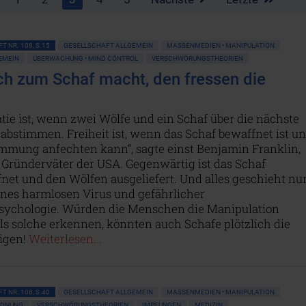
T NR. 108, S.15
GESELLSCHAFT ALLGEMEIN
MASSENMEDIEN • MANIPULATION
GEMEIN
ÜBERWACHUNG • MIND CONTROL
VERSCHWÖRUNGSTHEORIEN
ch zum Schaf macht, den fressen die
ie ist, wenn zwei Wölfe und ein Schaf über die nächste
abstimmen. Freiheit ist, wenn das Schaf bewaffnet ist u
immung anfechten kann“, sagte einst Benjamin Franklin,
 Gründerväter der USA. Gegenwärtig ist das Schaf
net und den Wölfen ausgeliefert. Und alles geschieht nu
ines harmlosen Virus und gefährlicher
ychologie. Würden die Menschen die Manipulation
ls solche erkennen, könnten auch Schafe plötzlich die
igen!
Weiterlesen...
T NR. 108, S.40
GESELLSCHAFT ALLGEMEIN
MASSENMEDIEN • MANIPULATION
RDNUNG
VERSCHWÖRUNGSTHEORIEN
IMPFUNGEN
MEDIZIN