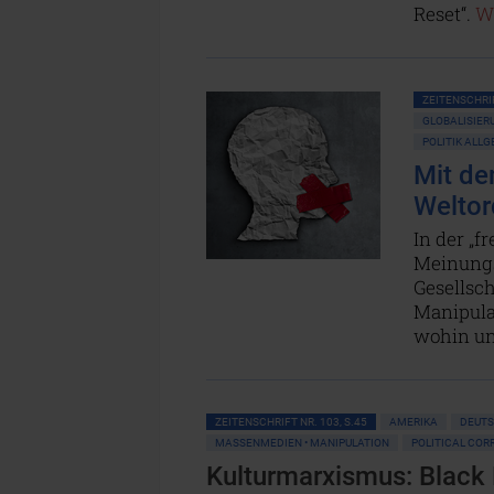
Reset“.
We
ZEITENSCHRIF
GLOBALISIER
POLITIK ALL
Mit de
Welto
In der „
Meinungsd
Gesellsch
Manipula
wohin un
ZEITENSCHRIFT NR. 103, S.45
AMERIKA
DEUT
MASSENMEDIEN • MANIPULATION
POLITICAL COR
Kulturmarxismus: Black 