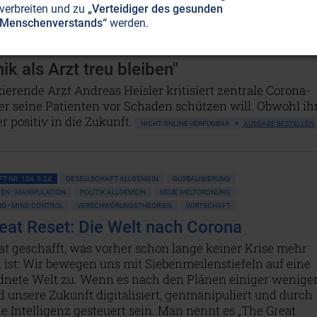
verbreiten und zu
„Verteidiger des gesunden
Menschenverstands“
werden.
LGEMEIN
MASSENMEDIEN • MANIPULATION
POLITICAL CORRECTNESS
IMPFUNGEN
ik als Arzt treu bleiben"
ierende Arzt Andreas Heisler kritisiert zentrale Corona-
r seine Patienten vor Schaden schützen will. Obwohl ih
er positiv in die Zukunft.
NICHT ONLINE VERFÜGBAR
AUSGABE BESTELLEN
T NR. 104, S.24
GESELLSCHAFT ALLGEMEIN
GLOBALISIERUNG
N • MANIPULATION
POLITIK ALLGEMEIN
NEUE WELTORDNUNG
 • MIND CONTROL
VERSCHWÖRUNGSTHEORIEN
WIRTSCHAFT
eat Reset: Die Welt nach Corona
at geschafft, was vorher schon lange keiner Krise mehr
ist: Wir bewegen uns mit Siebenmeilenstiefeln auf eine
dnete Welt zu. Wenn es nach den Plänen einiger wenige
d unsere Zukunft digitalisiert, genmanipuliert und durch
e Intelligenz gesteuert sein. Man nennt es „The Great