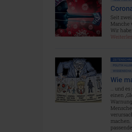
Corona
Seit zwe
Manche w
Wir habe
Weiterles
ZEITENSCHRIF
POLITIK ALL
WISSENSCHAF
Wie ma
… und es 
einen „G
Warnung 
Menschen
verursac
machen. 
passende