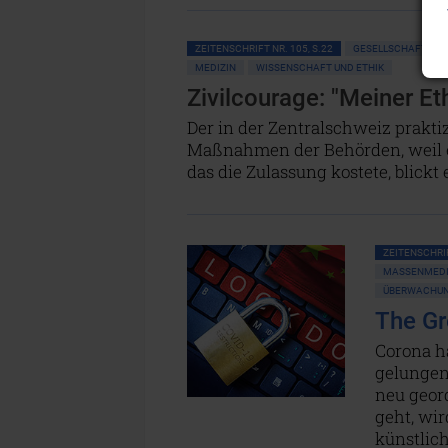
ZEITENSCHRIFT NR. 105, S.22
GESELLSCHAFT AL
MEDIZIN
WISSENSCHAFT UND ETHIK
Zivilcourage: "Meiner Eth
Der in der Zentralschweiz praktiz
Maßnahmen der Behörden, weil e
das die Zulassung kostete, blickt 
ZEITENSCHRIF
MASSENMEDIE
ÜBERWACHUNG
The Gr
Corona h
gelungen 
neu geor
geht, wir
künstlich