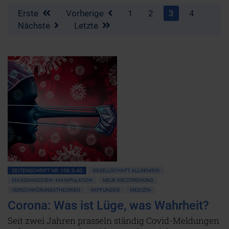
Erste
Vorherige
1
2
3
4
Nächste
Letzte
ZEITENSCHRIFT NR. 108, S.40
GESELLSCHAFT ALLGEMEIN
MASSENMEDIEN • MANIPULATION
NEUE WELTORDNUNG
VERSCHWÖRUNGSTHEORIEN
IMPFUNGEN
MEDIZIN
Corona: Was ist Lüge, was Wahrheit?
Seit zwei Jahren prasseln ständig Covid-Meldungen