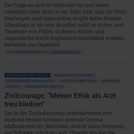
Die Frage an sich ist nach wie vor und heute
vielleicht mehr denn je ein Tabu. Klar, sagt die WHO,
Impfungen sind supersicher, es gibt keine Risiken.
Allerdings ist sie sich da selbst nicht so sicher, und
Tausende von Fällen, in denen Kinder und
Jugendliche durch Impfungen geschädigt wurden,
beweisen das Gegenteil.
NICHT ONLINE VERFÜGBAR
AUSGABE BESTELLEN
ZEITENSCHRIFT NR. 105, S.22
GESELLSCHAFT ALLGEMEIN
MASSENMEDIEN • MANIPULATION
POLITICAL CORRECTNESS
IMPFUNGEN
MEDIZIN
WISSENSCHAFT UND ETHIK
Zivilcourage: "Meiner Ethik als Arzt
treu bleiben"
Der in der Zentralschweiz praktizierende Arzt
Andreas Heisler kritisiert zentrale Corona-
Maßnahmen der Behörden, weil er seine Patienten
vor Schaden schützen will. Obwohl ihn das die