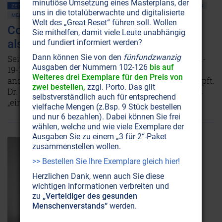
minutiöse Umsetzung eines Masterplans, der
ZEITENSCHRIFT NR. 105, S.4
MASSENMEDIEN • MANIPULATION
IMPFUNGEN
uns in die totalüberwachte und digitalisierte
MEDIZIN
Welt des „Great Reset“ führen soll. Wollen
Covid-19-Impfung: Viel gefährlicher
Sie mithelfen, damit viele Leute unabhängig
als das Virus?
und fundiert informiert werden?
Dann können Sie von den
fünfundzwanzig
Seit einigen Wochen wird uns Israel punkto Covid-
Ausgaben der Nummern 102-126
bis auf
19-Impfung als großes Vorbild präsentiert: Kein
Weiteres drei Exemplare für den Preis von
anderes Land hat bisher mehr seiner Bürger geimpft.
zwei bestellen,
zzgl. Porto. Das gilt
Dr. Hervé Seligmann sieht darin nicht weniger als
selbstverständlich auch für entsprechend
„einen neuen Holocaust“.
Weiterlesen...
vielfache Mengen (z.Bsp. 9 Stück bestellen
und nur 6 bezahlen). Dabei können Sie frei
wählen, welche und wie viele Exemplare der
Ausgaben Sie zu einem „3 für 2“-Paket
zusammenstellen wollen.
>> Bestellen Sie Ihre Exemplare gleich hier!
Herzlichen Dank, wenn auch Sie diese
wichtigen Informationen verbreiten und
zu
„Verteidiger des gesunden
Menschenverstands“
werden.