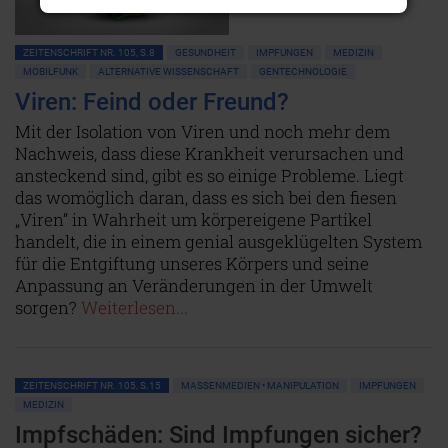
ZEITENSCHRIFT NR. 105, S.8
GESUNDHEIT
IMPFUNGEN
MEDIZIN
MOBILFUNK
ALTERNATIVE WISSENSCHAFT
GENTECHNOLOGIE
Viren: Feind oder Freund?
Mit der Isolation von Viren und noch mehr dem
Nachweis, dass diese Krankheit verursachen und
ansteckend sind, gibt es so einige Probleme. Liegt
das womöglich daran, dass es sich bei den fiesen
„Viren“ in Wahrheit um körpereigene Partikel
handelt, die in einem genial ausgeklügelten System
für die Entgiftung unseres Körpers und seine
Anpassung an Veränderungen in der Umwelt
sorgen?
Weiterlesen...
ZEITENSCHRIFT NR. 105, S.15
MASSENMEDIEN • MANIPULATION
IMPFUNGEN
MEDIZIN
Impfschäden: Sind Impfungen sicher?