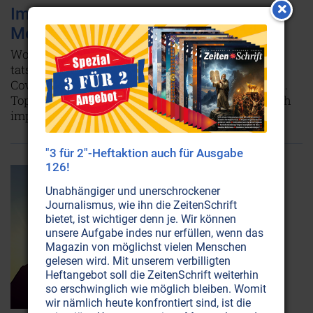
Impfungen: "Ein Versuch, die
Menschheit zu entvölkern"
Wollen Leute wie Bill Gates die Weltbevölkerung
tatsächlich mit globalen Impfkampagnen gegen
Covid verringern? Viele Fakten weisen darauf hin.
Top-Wissenschaftler raten dringend davon ab, sich
impfen zu lassen.
Weiterlesen...
"3 für 2"-Heftaktion auch für Ausgabe
126!
Unabhängiger und unerschrockener
Journalismus, wie ihn die ZeitenSchrift
bietet, ist wichtiger denn je. Wir können
unsere Aufgabe indes nur erfüllen, wenn das
Magazin von möglichst vielen Menschen
gelesen wird. Mit unserem verbilligten
Heftangebot soll die ZeitenSchrift weiterhin
so erschwinglich wie möglich bleiben. Womit
wir nämlich heute konfrontiert sind, ist die