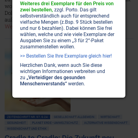
Weiteres drei Exemplare für den Preis von
womöglich bedeutender als Milliarden von US-
zwei bestellen,
zzgl. Porto. Das gilt
Dollars an Entwicklungshilfe. Und sie wirkt sich
selbstverständlich auch für entsprechend
außerdem noch positiv auf das Weltklima aus!
vielfache Mengen (z.Bsp. 9 Stück bestellen
Weiterlesen...
und nur 6 bezahlen). Dabei können Sie frei
wählen, welche und wie viele Exemplare der
Ausgaben Sie zu einem „3 für 2“-Paket
zusammenstellen wollen.
>> Bestellen Sie Ihre Exemplare gleich hier!
Herzlichen Dank, wenn auch Sie diese
wichtigen Informationen verbreiten und
zu
„Verteidiger des gesunden
Menschenverstands“
werden.
ZEITENSCHRIFT NR. 97, S.24
GESELLSCHAFT ALLGEMEIN
WIRTSCHAFT
GESUNDHEIT
PLANET ERDE • UMWELTSCHUTZ
ALTERNATIVE WISSENSCHAFT
WISSENSCHAFT UND ETHIK