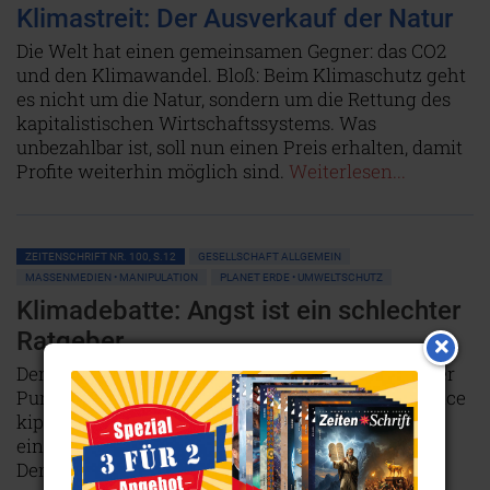
Klimastreit: Der Ausverkauf der Natur
Die Welt hat einen gemeinsamen Gegner: das CO2
und den Klimawandel. Bloß: Beim Klimaschutz geht
es nicht um die Natur, sondern um die Rettung des
kapitalistischen Wirtschaftssystems. Was
unbezahlbar ist, soll nun einen Preis erhalten, damit
Profite weiterhin möglich sind.
Weiterlesen...
ZEITENSCHRIFT NR. 100, S.12
GESELLSCHAFT ALLGEMEIN
MASSENMEDIEN • MANIPULATION
PLANET ERDE • UMWELTSCHUTZ
Klimadebatte: Angst ist ein schlechter
Ratgeber
Der Erde geht es nicht gut. Und irgendwann ist der
Punkt vielleicht tatsächlich erreicht, wo die Balance
kippt und es uns selbst an den Kragen geht. Doch
einfach in Panik zu verfallen ist der falsche Weg.
Denn der Welt mangelt es nicht an Angst, es