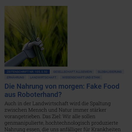
ZEITENSCHRIFT NR. 105, S.50
GESELLSCHAFT ALLGEMEIN
GLOBALISIERUNG
ERNÄHRUNG
LANDWIRTSCHAFT
WISSENSCHAFT UND ETHIK
Die Nahrung von morgen: Fake Food
aus Roboterhand?
Auch in der Landwirtschaft wird die Spaltung
zwischen Mensch und Natur immer stärker
vorangetrieben. Das Ziel: Wir alle sollen
genmanipulierte, hochtechnologisch produzierte
Nahrung essen, die uns anfälliger für Krankheiten