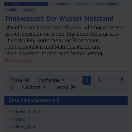
ZEITENSCHRIFT NR. 95, S.12
GESUNDHEIT
PLANET ERDE • UMWELTSCHUTZ
MEERE
WASSER
Trinkwasser: Der Wasser-Notstand
Obwohl man uns weismacht, das Leitungswasser sei
sauber, nehmen wir jeden Tag einen Cocktail aus
Chemikalien, Hormonen, Medikamenten,
Schwermetallen und Mikroplastik zu uns.
Mineralwasser ist aber auch keine Lösung.
Weiterlesen...
Erste
Vorherige
1
2
3
4
5
6
Nächste
Letzte
Zusammen benutzt mit:
Umweltschutz
Natur
Ökosystem