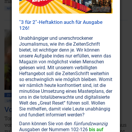
mangelt ihr an Liebe.
NICHT ONLINE VERFÜGBAR
AUSGABE BESTELLEN
"3 für 2"-Heftaktion auch für Ausgabe
126!
Unabhängiger und unerschrockener
Journalismus, wie ihn die ZeitenSchrift
bietet, ist wichtiger denn je. Wir können
unsere Aufgabe indes nur erfüllen, wenn das
Magazin von möglichst vielen Menschen
gelesen wird. Mit unserem verbilligten
Heftangebot soll die ZeitenSchrift weiterhin
so erschwinglich wie möglich bleiben. Womit
wir nämlich heute konfrontiert sind, ist die
minutiöse Umsetzung eines Masterplans, der
ZEITENSCHRIFT NR. 100, S.13
PLANET ERDE • UMWELTSCHUTZ
uns in die totalüberwachte und digitalisierte
LANDWIRTSCHAFT
PFLANZEN • WALD
Welt des „Great Reset“ führen soll. Wollen
Von der Wüste zum Wald
Sie mithelfen, damit viele Leute unabhängig
und fundiert informiert werden?
Tony Rinaudo hat sich nichts Geringeres
Dann können Sie von den
fünfundzwanzig
vorgenommen, als dem Hunger in Afrika den Garaus
Ausgaben der Nummern 102-126
bis auf
zu machen. Seine Entdeckung ist für den Kontinent