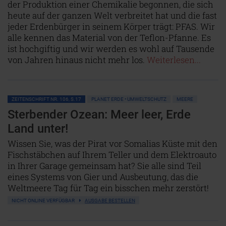
der Produktion einer Chemikalie begonnen, die sich
heute auf der ganzen Welt verbreitet hat und die fast
jeder Erdenbürger in seinem Körper trägt: PFAS. Wir
alle kennen das Material von der Teflon-Pfanne. Es
ist hochgiftig und wir werden es wohl auf Tausende
von Jahren hinaus nicht mehr los.
Weiterlesen...
ZEITENSCHRIFT NR. 106, S.17
PLANET ERDE • UMWELTSCHUTZ
MEERE
Sterbender Ozean: Meer leer, Erde
Land unter!
Wissen Sie, was der Pirat vor Somalias Küste mit den
Fischstäbchen auf Ihrem Teller und dem Elektroauto
in Ihrer Garage gemeinsam hat? Sie alle sind Teil
eines Systems von Gier und Ausbeutung, das die
Weltmeere Tag für Tag ein bisschen mehr zerstört!
NICHT ONLINE VERFÜGBAR
AUSGABE BESTELLEN