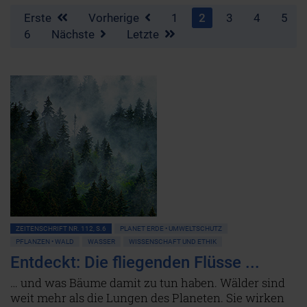
Erste
Vorherige
1
2
3
4
5
6
Nächste
Letzte
ZEITENSCHRIFT NR. 112, S.6
PLANET ERDE • UMWELTSCHUTZ
PFLANZEN • WALD
WASSER
WISSENSCHAFT UND ETHIK
Entdeckt: Die fliegenden Flüsse ...
… und was Bäume damit zu tun haben. Wälder sind
weit mehr als die Lungen des Planeten. Sie wirken