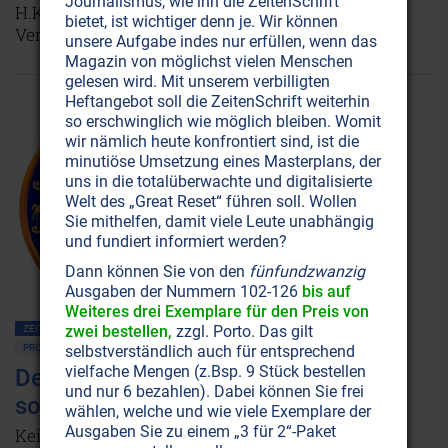
Journalismus, wie ihn die ZeitenSchrift
H.K. Iranschähr sie hatte – mit der Lizenz zur
bietet, ist wichtiger denn je. Wir können
Verwirklichung.
Weiterlesen...
unsere Aufgabe indes nur erfüllen, wenn das
Magazin von möglichst vielen Menschen
gelesen wird. Mit unserem verbilligten
Heftangebot soll die ZeitenSchrift weiterhin
so erschwinglich wie möglich bleiben. Womit
wir nämlich heute konfrontiert sind, ist die
minutiöse Umsetzung eines Masterplans, der
uns in die totalüberwachte und digitalisierte
Welt des „Great Reset“ führen soll. Wollen
Sie mithelfen, damit viele Leute unabhängig
und fundiert informiert werden?
Dann können Sie von den
fünfundzwanzig
Ausgaben der Nummern 102-126
bis auf
Weiteres drei Exemplare für den Preis von
zwei bestellen,
zzgl. Porto. Das gilt
ZEITENSCHRIFT NR. 34, S.15
BEWUSSTSEIN
LEBENSHILFE
PROPHEZEIUNGEN
selbstverständlich auch für entsprechend
vielfache Mengen (z.Bsp. 9 Stück bestellen
Der Fehler liegt nicht in den Sternen,
und nur 6 bezahlen). Dabei können Sie frei
sondern in uns selbst
wählen, welche und wie viele Exemplare der
Ausgaben Sie zu einem „3 für 2“-Paket
Keine Stunde hat dieselbe Farbe, denselben Klang.