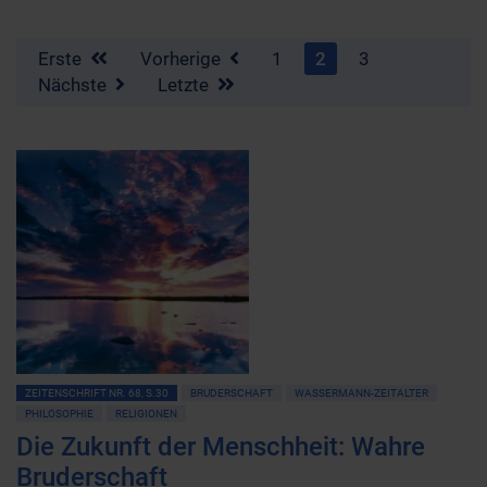
Erste
Vorherige
1
2
3
Nächste
Letzte
ZEITENSCHRIFT NR. 68, S.30
BRUDERSCHAFT
WASSERMANN-ZEITALTER
PHILOSOPHIE
RELIGIONEN
Die Zukunft der Menschheit: Wahre
Bruderschaft