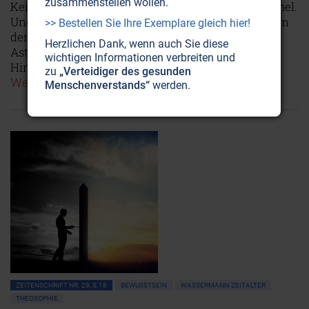
zusammenstellen wollen.
Keine Stunde stehen die Gestirne gleich am Himmel.
Und dennoch liegt das Unheil öfters in den Deutern
>> Bestellen Sie Ihre Exemplare gleich hier!
denn in den Sternen selbst. Weshalb heutige
Herzlichen Dank, wenn auch Sie diese
Astrologie auf dem Holzweg ist – und wie der
wichtigen Informationen verbreiten und
Himmel durch ein Meister-Auge aussieht.
zu
„Verteidiger des gesunden
Weiterlesen...
Menschenverstands“
werden.
ZEITENSCHRIFT NR. 29, S.18
BEWUSSTSEIN
WASSERMANN-ZEITALTER
THEOSOPHIE