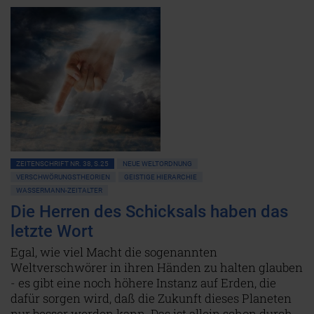
ZEITENSCHRIFT NR. 38, S.25
NEUE WELTORDNUNG
VERSCHWÖRUNGSTHEORIEN
GEISTIGE HIERARCHIE
WASSERMANN-ZEITALTER
Die Herren des Schicksals haben das
letzte Wort
Egal, wie viel Macht die sogenannten
Weltverschwörer in ihren Händen zu halten glauben
- es gibt eine noch höhere Instanz auf Erden, die
dafür sorgen wird, daß die Zukunft dieses Planeten
nur besser werden kann. Das ist allein schon durch