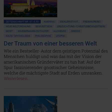
ZEITENSCHRIFT NR. 67, S.50
AMERIKA
IDEALER STAAT
FREIMAUREREI
NEUE WELTORDNUNG
BEWUSSTSEIN
ERLEUCHTUNG • CHRISTUSBEWUSSTSEIN
GEIST
WASSERMANN-ZEITALTER
ALCHEMIE
GNOSIS
KULTE • MYTHOLOGIE
PHILOSOPHIE
UTOPIA
Der Traum von einer besseren Welt
Wie ein Bestseller-Autor dem geistigen Potenzial des
Menschen huldigt und was das mit der Vision der
amerikanischen Gründerväter zu tun hat: Auf der
Spur faszinierender gnostischer Geheimnisse,
welche die mächtigste Stadt auf Erden umranken.
Weiterlesen...