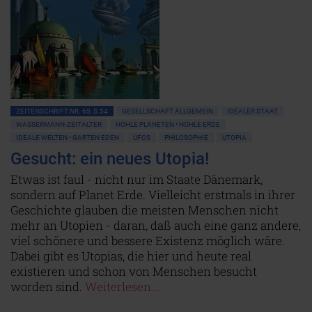
ZEITENSCHRIFT NR. 65, S.54
GESELLSCHAFT ALLGEMEIN
IDEALER STAAT
WASSERMANN-ZEITALTER
HOHLE PLANETEN • HOHLE ERDE
IDEALE WELTEN • GARTEN EDEN
UFOS
PHILOSOPHIE
UTOPIA
Gesucht: ein neues Utopia!
Etwas ist faul - nicht nur im Staate Dänemark,
sondern auf Planet Erde. Vielleicht erstmals in ihrer
Geschichte glauben die meisten Menschen nicht
mehr an Utopien - daran, daß auch eine ganz andere,
viel schönere und bessere Existenz möglich wäre.
Dabei gibt es Utopias, die hier und heute real
existieren und schon von Menschen besucht
worden sind.
Weiterlesen...