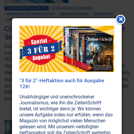
ZEITENSCHRIFT NR. 106, S.3
GESELLSCHAFT ALLGEMEIN
MASSENMEDIEN • MANIPULATION
ÜBERBEVÖLKERUNG
GESUNDHEIT
IMPFUNGEN
MEDIZIN
Corona-Impfung: Ein verhängnisvoller
Schuss?
Die Corona-Impfung, die uns als Befreiung von
Lockdowns und Leiden verkauft wird, ist in
Wirklichkeit eine Zeitbombe. Mit hoher
Wahrscheinlichkeit wird sie vielen Geimpften weit
mehr Unglück bescheren, als sie damit zu vermeiden
suchen. Obwohl die Menschen bereits zu Tausenden
"3 für 2"-Heftaktion auch für Ausgabe
an der Impfung sterben, halten Regierungen und das
126!
Medizin-Establishment daran fest, dass sie unsere
Unabhängiger und unerschrockener
Rettung sei.
Weiterlesen...
Journalismus, wie ihn die ZeitenSchrift
bietet, ist wichtiger denn je. Wir können
unsere Aufgabe indes nur erfüllen, wenn das
Magazin von möglichst vielen Menschen
gelesen wird. Mit unserem verbilligten
Heftangebot soll die ZeitenSchrift weiterhin