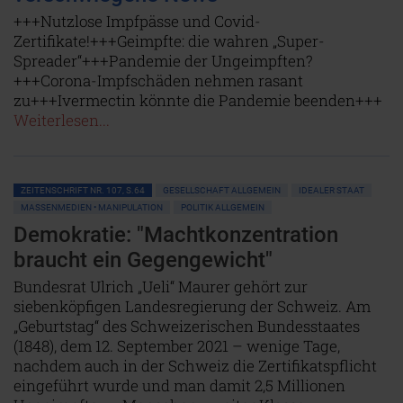
+++Nutzlose Impfpässe und Covid-
Zertifikate!+++Geimpfte: die wahren „Super-
Spreader“+++Pandemie der Ungeimpften?
+++Corona-Impfschäden nehmen rasant
zu+++Ivermectin könnte die Pandemie beenden+++
Weiterlesen...
ZEITENSCHRIFT NR. 107, S.64
GESELLSCHAFT ALLGEMEIN
IDEALER STAAT
MASSENMEDIEN • MANIPULATION
POLITIK ALLGEMEIN
Demokratie: "Machtkonzentration
braucht ein Gegengewicht"
Bundesrat Ulrich „Ueli“ Maurer gehört zur
siebenköpfigen Landesregierung der Schweiz. Am
„Geburtstag“ des Schweizerischen Bundesstaates
(1848), dem 12. September 2021 – wenige Tage,
nachdem auch in der Schweiz die Zertifikatspflicht
eingeführt wurde und man damit 2,5 Millionen