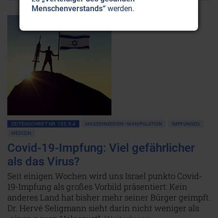
Menschenverstands“
werden.
ZEITENSCHRIFT NR. 105, S.4
MASSENMEDIEN • MANIPULATION
IMPFUNGEN
MEDIZIN
Covid-19-Impfung: Viel gefährlicher
als das Virus?
Seit einigen Wochen wird uns Israel punkto Covid-
19-Impfung als großes Vorbild präsentiert: Kein
anderes Land hat bisher mehr seiner Bürger geimpft.
Dr. Hervé Seligmann sieht darin nicht weniger als