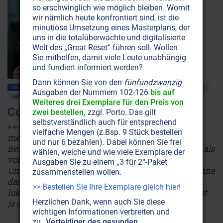
so erschwinglich wie möglich bleiben. Womit
wir nämlich heute konfrontiert sind, ist die
minutiöse Umsetzung eines Masterplans, der
uns in die totalüberwachte und digitalisierte
Welt des „Great Reset“ führen soll. Wollen
Sie mithelfen, damit viele Leute unabhängig
und fundiert informiert werden?
Dann können Sie von den
fünfundzwanzig
ZEITENSCHRIFT NR. 105, S.2
MASSENMEDIEN • MANIPULATION
GESUNDHEIT
Ausgaben der Nummern 102-126
bis auf
IMPFUNGEN
MEDIZIN
WISSENSCHAFT UND ETHIK
Weiteres drei Exemplare für den Preis von
Corona-News: kurz & knapp
zwei bestellen,
zzgl. Porto. Das gilt
selbstverständlich auch für entsprechend
+++
Weltweite Studie: Lockdowns brachten
vielfache Mengen (z.Bsp. 9 Stück bestellen
medizinisch nichts!
+++
Horrorszenarien auf
und nur 6 bezahlen). Dabei können Sie frei
Bestellung
+++
Sterberate in Deutschland geringer als
wählen, welche und wie viele Exemplare der
vor Covid-19
+++
Oberster Richter ruft zu zivilem
Ausgaben Sie zu einem „3 für 2“-Paket
Ungehorsam auf
+++
Bill Gates: Fantastische Gewinne
zusammenstellen wollen.
dank Impfstoffen
+++
Pfizer-Covid-Impfstoff: Bald
>> Bestellen Sie Ihre Exemplare gleich hier!
lukrativste Arznei der Welt
+++
Chlordioxid: Es geht
Herzlichen Dank, wenn auch Sie diese
ja doch!
+++
Weiterlesen...
wichtigen Informationen verbreiten und
zu
„Verteidiger des gesunden