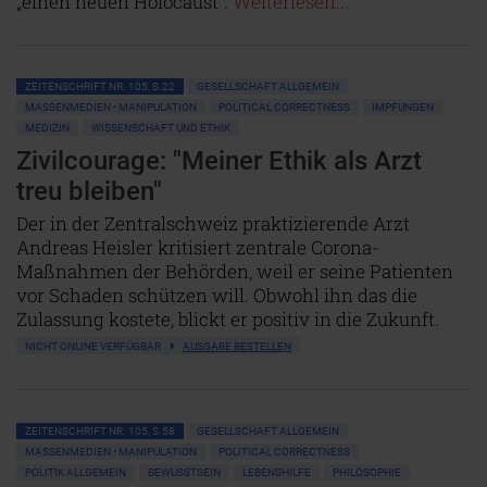
„einen neuen Holocaust“.
Weiterlesen...
ZEITENSCHRIFT NR. 105, S.22
GESELLSCHAFT ALLGEMEIN
MASSENMEDIEN • MANIPULATION
POLITICAL CORRECTNESS
IMPFUNGEN
MEDIZIN
WISSENSCHAFT UND ETHIK
Zivilcourage: "Meiner Ethik als Arzt
treu bleiben"
Der in der Zentralschweiz praktizierende Arzt
Andreas Heisler kritisiert zentrale Corona-
Maßnahmen der Behörden, weil er seine Patienten
vor Schaden schützen will. Obwohl ihn das die
Zulassung kostete, blickt er positiv in die Zukunft.
NICHT ONLINE VERFÜGBAR
AUSGABE BESTELLEN
ZEITENSCHRIFT NR. 105, S.58
GESELLSCHAFT ALLGEMEIN
MASSENMEDIEN • MANIPULATION
POLITICAL CORRECTNESS
POLITIK ALLGEMEIN
BEWUSSTSEIN
LEBENSHILFE
PHILOSOPHIE