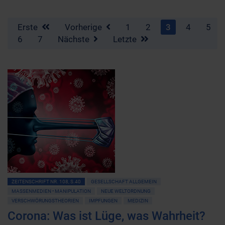
Erste
Vorherige
1
2
3
4
5
6
7
Nächste
Letzte
ZEITENSCHRIFT NR. 108, S.40
GESELLSCHAFT ALLGEMEIN
MASSENMEDIEN • MANIPULATION
NEUE WELTORDNUNG
VERSCHWÖRUNGSTHEORIEN
IMPFUNGEN
MEDIZIN
Corona: Was ist Lüge, was Wahrheit?