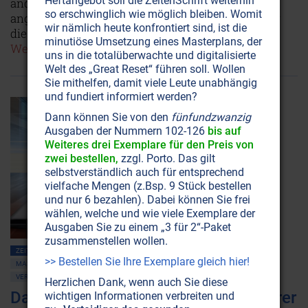
Heftangebot soll die ZeitenSchrift weiterhin
andere Menschen erkranken? Und warum gehen
so erschwinglich wie möglich bleiben. Womit
angesichts der Masernhysterie weltweit Ärzte für
wir nämlich heute konfrontiert sind, ist die
die freie Impfentscheidung auf die Barrikaden?
minutiöse Umsetzung eines Masterplans, der
Weiterlesen...
uns in die totalüberwachte und digitalisierte
Welt des „Great Reset“ führen soll. Wollen
Sie mithelfen, damit viele Leute unabhängig
und fundiert informiert werden?
Dann können Sie von den
fünfundzwanzig
Ausgaben der Nummern 102-126
bis auf
Weiteres drei Exemplare für den Preis von
zwei bestellen,
zzgl. Porto. Das gilt
selbstverständlich auch für entsprechend
vielfache Mengen (z.Bsp. 9 Stück bestellen
und nur 6 bezahlen). Dabei können Sie frei
wählen, welche und wie viele Exemplare der
Ausgaben Sie zu einem „3 für 2“-Paket
zusammenstellen wollen.
ZEITENSCHRIFT NR. 99, S.9
GESELLSCHAFT ALLGEMEIN
>> Bestellen Sie Ihre Exemplare gleich hier!
MASSENMEDIEN • MANIPULATION
POLITICAL CORRECTNESS
VERSCHWÖRUNGSTHEORIEN
Herzlichen Dank, wenn auch Sie diese
Das Internet: Dein Feind und Blockierer
wichtigen Informationen verbreiten und