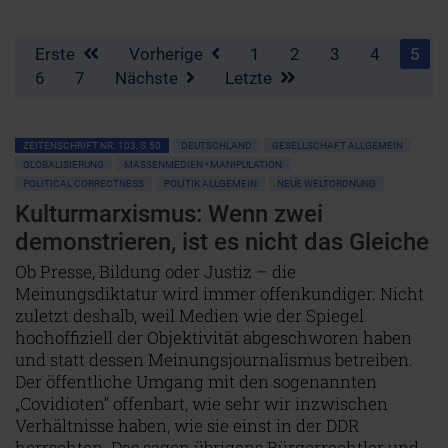
Erste
Vorherige
1
2
3
4
5
6
7
Nächste
Letzte
ZEITENSCHRIFT NR. 103, S.50
DEUTSCHLAND
GESELLSCHAFT ALLGEMEIN
GLOBALISIERUNG
MASSENMEDIEN • MANIPULATION
POLITICAL CORRECTNESS
POLITIK ALLGEMEIN
NEUE WELTORDNUNG
Kulturmarxismus: Wenn zwei
demonstrieren, ist es nicht das Gleiche
Ob Presse, Bildung oder Justiz – die
Meinungsdiktatur wird immer offenkundiger. Nicht
zuletzt deshalb, weil Medien wie der Spiegel
hochoffiziell der Objektivität abgeschworen haben
und statt dessen Meinungsjournalismus betreiben.
Der öffentliche Umgang mit den sogenannten
„Covidioten“ offenbart, wie sehr wir inzwischen
Verhältnisse haben, wie sie einst in der DDR
herrschten. Das sagen übrigens Bürgerrechtler und