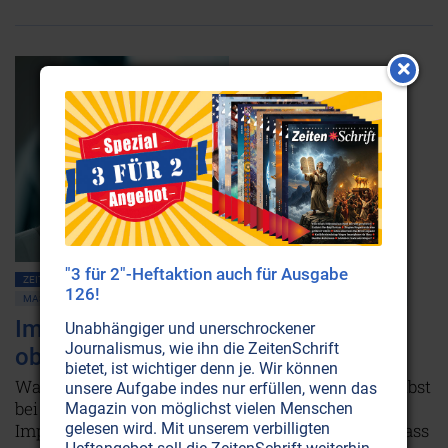
"3 für 2"-Heftaktion auch für Ausgabe
ZEITENSCHRIFT NR. 99, S.2
GESELLSCHAFT ALLGEMEIN
126!
MASSENMEDIEN • MANIPULATION
GESUNDHEIT
IMPFUNGEN
MEDIZIN
Impfzwang: Impfen bald
Unabhängiger und unerschrockener
Journalismus, wie ihn die ZeitenSchrift
obligatorisch?
bietet, ist wichtiger denn je. Wir können
Warum werden Menschen immer noch krank, selbst
unsere Aufgabe indes nur erfüllen, wenn das
bei höchsten Durchimpfungsraten? Sind
Magazin von möglichst vielen Menschen
Impfskeptiker tatsächlich dafür verantwortlich, dass
gelesen wird. Mit unserem verbilligten